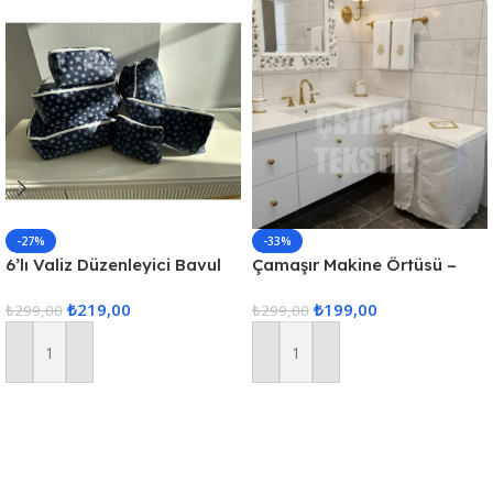
-27%
-33%
6’lı Valiz Düzenleyici Bavul
Çamaşır Makine Örtüsü –
Içi Organizer Set Seyahat
Krem
₺
219,00
₺
199,00
Hurcu
₺
299,00
₺
299,00
Sepete Ekle
Sepete Ekle