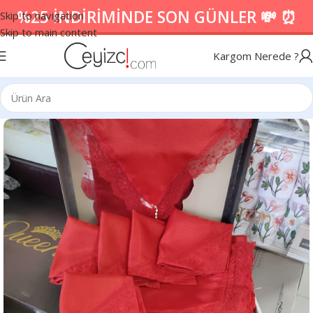
%25 İNDİRİMİNDE SON GÜNLER 💸 ⏰
Skip to navigation
Skip to main content
Kargom Nerede ?