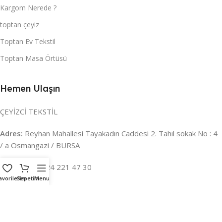
Kargom Nerede ?
toptan çeyiz
Toptan Ev Tekstil
Toptan Masa Örtüsü
Hemen Ulaşın
ÇEYİZCİ TEKSTİL
Adres:
Reyhan Mahallesi Tayakadın Caddesi 2. Tahıl sokak No : 4
/ a Osmangazi / BURSA
İLETİŞİM :
0224 221 47 30
avorilerim
Sepetim
Menu
WHATSAPP :
0 850 303 8148
Mail:
info@ceyizci.com