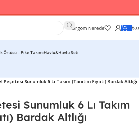
Kargom Nerede
₺
0,
k Örtüsü – Pike Takımı
Havlu&Havlu Seti
l Peçetesi Sunumluk 6 Lı Takım (Tanıtım Fiyatı) Bardak Altlığı
etesi Sunumluk 6 Lı Takım
tı) Bardak Altlığı