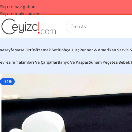
Skip to navigation
Skip to main content
nasayfa
Masa Örtüsü
Yemek Seti
Bohça
Hurç
Runner & Amerikan Servisi
S
evresim Takımları Ve Çarşaflar
Banyo Ve Paspas
Sunum Peçetesi
Bebek 
-81%