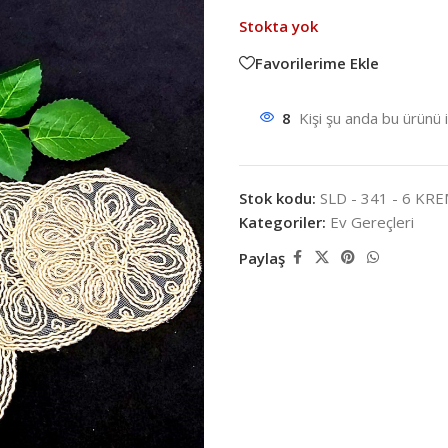
Stokta yok
Favorilerime Ekle
8
Kişi şu anda bu ürünü 
Stok kodu:
SLD - 341 - 6 KR
Kategoriler:
Ev Gereçleri
Paylaş