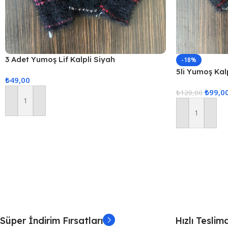
3 Adet Yumoş Lif Kalpli Siyah
-18%
5li Yumoş Kalp
₺
49,00
Kırmızı Kalp
₺
99,0
₺
120,00
Sepete Ekle
Sepete Ekle
Süper İndirim Fırsatları
Hızlı Teslim