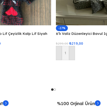
-27%
 Lif Çeyizlik Kalp Lif Siyah
6’lı Valiz Düzenleyici Bavul I
Set Seyahat Hurcu
0
₺
219,00
₺
299,00
Sepete Ekle
at
%100 Orjinal Ürün