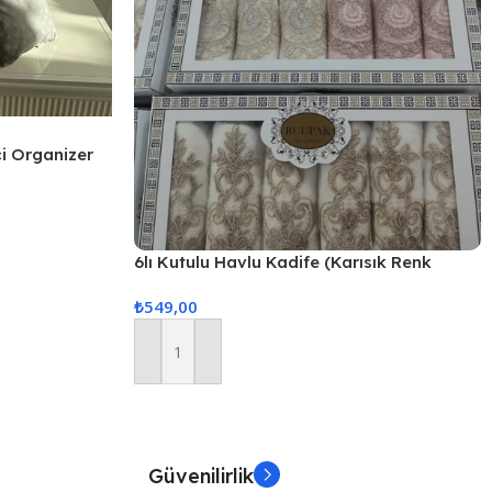
çi Organizer
6lı Kutulu Havlu Kadife (Karısık Renk
Gönderilir)
₺
549,00
Sepete Ekle
Güvenilirlik