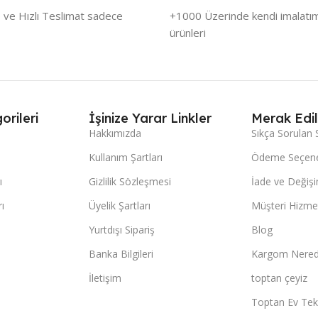
 ve Hızlı Teslimat sadece
+1000 Üzerinde kendi imalatımı
ürünleri
orileri
İşinize Yarar Linkler
Merak Edil
Hakkımızda
Sıkça Sorulan 
Kullanım Şartları
Ödeme Seçene
ı
Gizlilik Sözleşmesi
İade ve Değişi
ı
Üyelik Şartları
Müşteri Hizmet
Yurtdışı Sipariş
Blog
Banka Bilgileri
Kargom Nered
İletişim
toptan çeyiz
Toptan Ev Teks