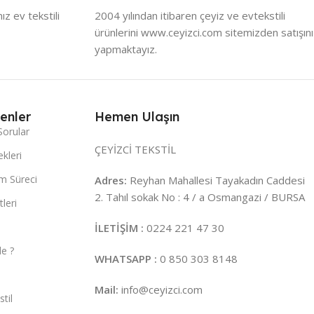
z ev tekstili
2004 yılından itibaren çeyiz ve evtekstili
ürünlerini www.ceyizci.com sitemizden satışını
yapmaktayız.
enler
Hemen Ulaşın
Sorular
ÇEYİZCİ TEKSTİL
kleri
m Süreci
Adres:
Reyhan Mahallesi Tayakadın Caddesi
2. Tahıl sokak No : 4 / a Osmangazi / BURSA
leri
İLETİŞİM :
0224 221 47 30
e ?
WHATSAPP :
0 850 303 8148
Mail:
info@ceyizci.com
til