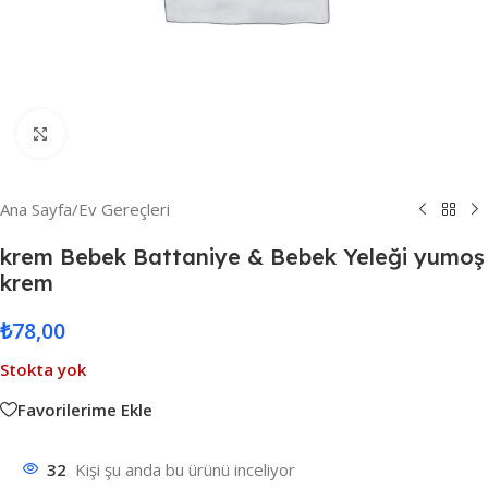
Resmi Büyüt
Ana Sayfa
/
Ev Gereçleri
krem Bebek Battaniye & Bebek Yeleği yumoş
krem
₺
78,00
Stokta yok
Favorilerime Ekle
32
Kişi şu anda bu ürünü inceliyor