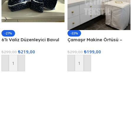
-27%
-33%
6’lı Valiz Düzenleyici Bavul
Çamaşır Makine Örtüsü –
Içi Organizer Set Seyahat
Krem
₺
219,00
₺
199,00
Hurcu
₺
299,00
₺
299,00
Sepete Ekle
Sepete Ekle