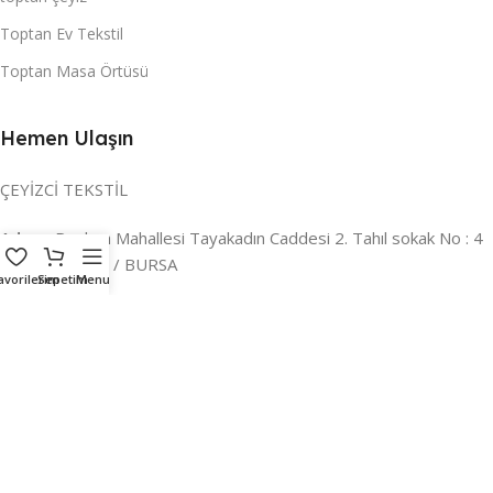
Toptan Ev Tekstil
Toptan Masa Örtüsü
Hemen Ulaşın
ÇEYİZCİ TEKSTİL
Adres:
Reyhan Mahallesi Tayakadın Caddesi 2. Tahıl sokak No : 4
/ a Osmangazi / BURSA
avorilerim
Sepetim
Menu
İLETİŞİM :
0224 221 47 30
WHATSAPP :
0 850 303 8148
Mail:
info@ceyizci.com
2023 Çeyizci. Her Hakkı Saklıdır.