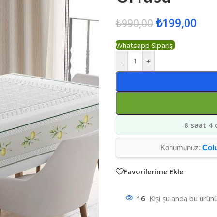
₺
199,00
₺
990,00
Whatsapp Sipariş
-
+
8 saat 4 
Konumunuz:
Col
Favorilerime Ekle
16
Kişi şu anda bu ürünü