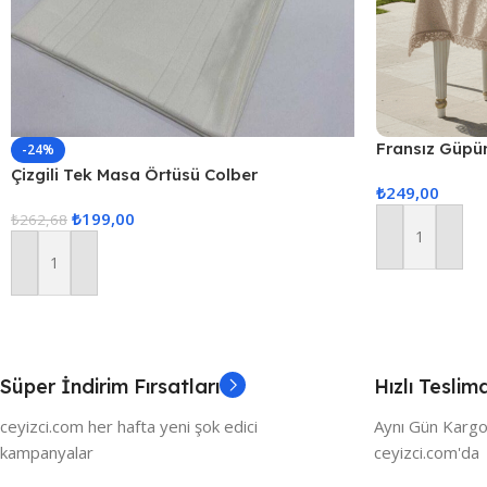
Fransız Güpü
-24%
Örtüsü 160x2
Çizgili Tek Masa Örtüsü Colber
₺
249,00
160x220cm – Ekru
₺
199,00
₺
262,68
Sepete Ekle
Sepete Ekle
Süper İndirim Fırsatları
Hızlı Teslim
ceyizci.com her hafta yeni şok edici
Aynı Gün Kargo
kampanyalar
ceyizci.com'da