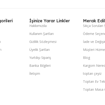
orileri
İşinize Yarar Linkler
Merak Edil
Hakkımızda
Sıkça Sorulan 
Kullanım Şartları
Ödeme Seçene
ı
Gizlilik Sözleşmesi
İade ve Değişi
ı
Üyelik Şartları
Müşteri Hizmet
Yurtdışı Sipariş
Blog
Banka Bilgileri
Kargom Nered
İletişim
toptan çeyiz
Toptan Ev Teks
Toptan Masa 