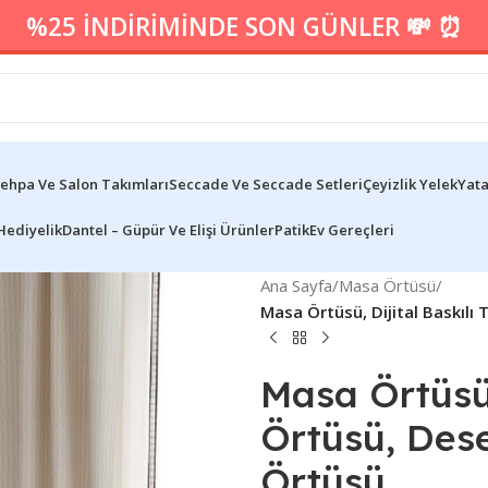
%25 İNDİRİMİNDE SON GÜNLER 💸 ⏰
ehpa Ve Salon Takımları
Seccade Ve Seccade Setleri
Çeyizlik Yelek
Yata
Hediyelik
Dantel – Güpür Ve Elişi Ürünler
Patik
Ev Gereçleri
Ana Sayfa
/
Masa Örtüsü
/
Masa Örtüsü, Dijital Baskıl
Masa Örtüsü,
Örtüsü, Des
Örtüsü