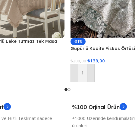
rlü Leke Tutmaz Tek Masa
-31%
20cm – Kapuçino
Güpürlü Kadife Fiskos Örtüs
₺
139,00
₺
200,00
Sepete Ekle
at
%100 Orjinal Ürün
 ve Hızlı Teslimat sadece
+1000 Üzerinde kendi imalatımı
ürünleri