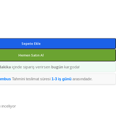
Sepete Ekle
Hemen Satın Al
dakika
içinde sipariş verirsen
bugün
kargoda!
umbus
Tahmini teslimat süresi
1-3 iş günü
arasındadır.
 inceliyor