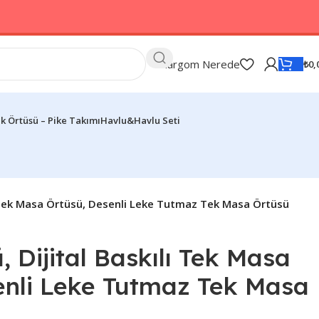
Kargom Nerede
₺
0,
k Örtüsü – Pike Takımı
Havlu&Havlu Seti
ı Tek Masa Örtüsü, Desenli Leke Tutmaz Tek Masa Örtüsü
 Dijital Baskılı Tek Masa
enli Leke Tutmaz Tek Masa