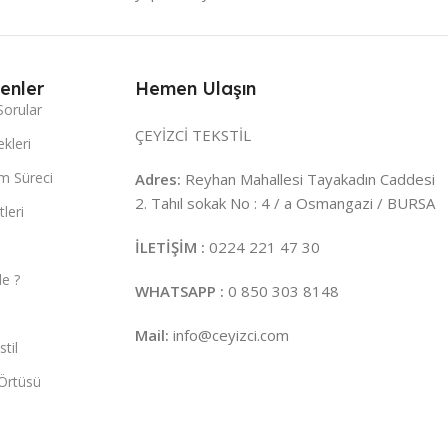
enler
Hemen Ulaşın
Sorular
ÇEYİZCİ TEKSTİL
kleri
m Süreci
Adres:
Reyhan Mahallesi Tayakadın Caddesi
2. Tahıl sokak No : 4 / a Osmangazi / BURSA
leri
İLETİŞİM :
0224 221 47 30
e ?
WHATSAPP :
0 850 303 8148
Mail:
info@ceyizci.com
til
Örtüsü