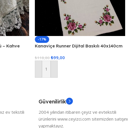
-17%
ü – Kahve
Kanaviçe Runner Dijital Baskılı 40x140cm
₺
99,00
₺
118,80
Sepete Ekle
Güvenilirlik
z ev tekstili
2004 yılından itibaren çeyiz ve evtekstili
ürünlerini www.ceyizci.com sitemizden satışını
yapmaktayız.