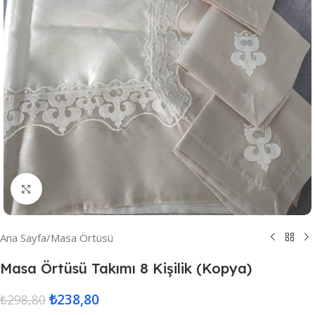
Resmi Büyüt
Ana Sayfa
/
Masa Örtüsü
Masa Örtüsü Takımı 8 Kişilik (Kopya)
₺
238,80
₺
298,80