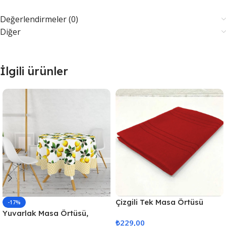
Değerlendirmeler (0)
Diğer
İlgili ürünler
Çizgili Tek Masa Örtüsü
-17%
Colber 160x220cm Kırmızı
Yuvarlak Masa Örtüsü,
₺
229,00
Fiskos Dijital Baskılı