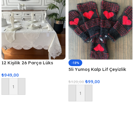
12 Kişilik 26 Parça Lüks
-18%
Gardenya Keten Kumaş
5li Yumoş Kalp Lif Çeyizlik
₺
949,00
Masa Örtüsü Seti
Kalp Lif Siyah Kırmızı Kalp
₺
99,00
₺
120,00
Sepete Ekle
Sepete Ekle