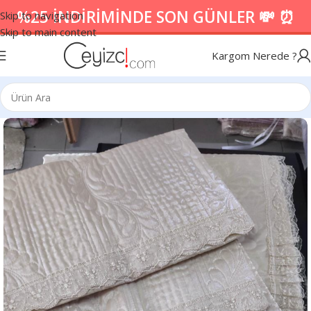
%25 İNDİRİMİNDE SON GÜNLER 💸 ⏰
Skip to navigation
Skip to main content
Kargom Nerede ?