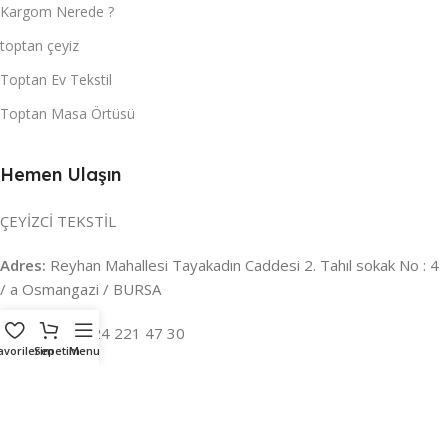
Kargom Nerede ?
toptan çeyiz
Toptan Ev Tekstil
Toptan Masa Örtüsü
Hemen Ulaşın
ÇEYİZCİ TEKSTİL
Adres:
Reyhan Mahallesi Tayakadın Caddesi 2. Tahıl sokak No : 4
/ a Osmangazi / BURSA
İLETİŞİM :
0224 221 47 30
avorilerim
Sepetim
Menu
WHATSAPP :
0 850 303 8148
Mail:
info@ceyizci.com