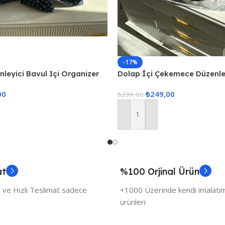
-17%
enleyici Bavul Içi Organizer
Dolap İçi Çekemece Düzenley
Hurcu
Düzenleyici, İç Çamaşarı Düz
00
₺
249,00
Çekmece İçi Düzenle
₺
299,00
Sepete Ekle
at
%100 Orjinal Ürün
 ve Hızlı Teslimat sadece
+1000 Üzerinde kendi imalatımı
ürünleri