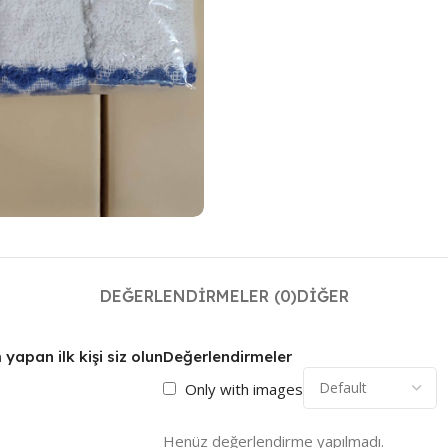
DEĞERLENDIRMELER (0)
DIĞER
apan ilk kişi siz olun
Değerlendirmeler
Only with images
Henüz değerlendirme yapılmadı.