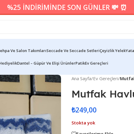
%25 İNDİRİMİNDE SON GÜNLER 💸 ⏰
ehpa Ve Salon Takımları
Seccade Ve Seccade Setleri
Çeyizlik Yelek
Yata
Hediyelik
Dantel – Güpür Ve Elişi Ürünler
Patik
Ev Gereçleri
Ana Sayfa
/
Ev Gereçleri
/
Mutfa
Mutfak Havl
₺
249,00
Stokta yok
Favorilerime Ekle