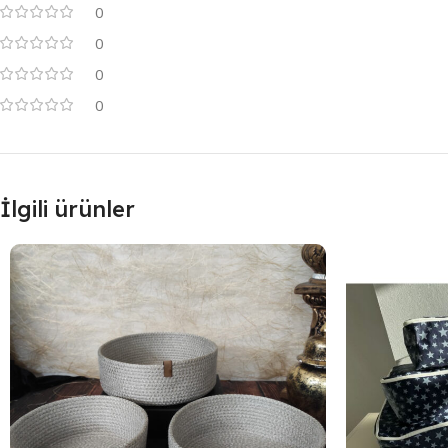
0
0
0
0
İlgili ürünler