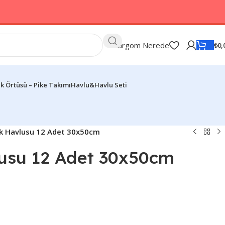
Kargom Nerede
₺
0,
k Örtüsü – Pike Takımı
Havlu&Havlu Seti
k Havlusu 12 Adet 30x50cm
usu 12 Adet 30x50cm