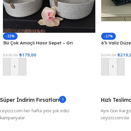
-25%
-27%
3lü Çok Amaçlı Hasır Sepet – Gri
6’lı Valiz Düz
Set Seyahat 
₺
179,00
₺
219,
₺
238,80
₺
299,00
Sepete Ekle
Sepete Ekle
Süper İndirim Fırsatları
Hızlı Teslim
ceyizci.com her hafta yeni şok edici
Aynı Gün Kargo
kampanyalar
ceyizci.com'da