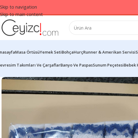
Skip to navigation
Skip to main content
nasayfa
Masa Örtüsü
Yemek Seti
Bohça
Hurç
Runner & Amerikan Servisi
S
evresim Takımları Ve Çarşaflar
Banyo Ve Paspas
Sunum Peçetesi
Bebek 