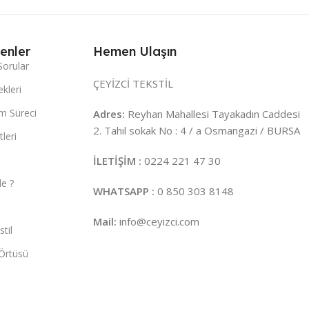
enler
Hemen Ulaşın
Sorular
ÇEYİZCİ TEKSTİL
kleri
m Süreci
Adres:
Reyhan Mahallesi Tayakadın Caddesi
2. Tahıl sokak No : 4 / a Osmangazi / BURSA
leri
İLETİŞİM :
0224 221 47 30
e ?
WHATSAPP :
0 850 303 8148
Mail:
info@ceyizci.com
til
Örtüsü