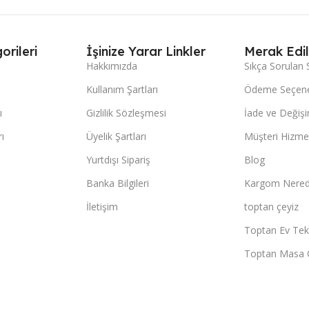
orileri
İşinize Yarar Linkler
Merak Edil
Hakkımızda
Sıkça Sorulan 
Kullanım Şartları
Ödeme Seçene
ı
Gizlilik Sözleşmesi
İade ve Değişi
ı
Üyelik Şartları
Müşteri Hizmet
Yurtdışı Sipariş
Blog
Banka Bilgileri
Kargom Nered
İletişim
toptan çeyiz
Toptan Ev Teks
Toptan Masa 