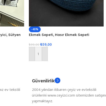
-40%
ici, Sütyen
Ekmek Sepeti, Hasır Ekmek Sepeti
enleyici, 3lü
Düzenleyici Sepet – Mavi
₺
59,00
₺
99,00
Sepete Ekle
Güvenilirlik
z ev tekstili
2004 yılından itibaren çeyiz ve evtekstili
ürünlerini www.ceyizci.com sitemizden satışını
yapmaktayız.