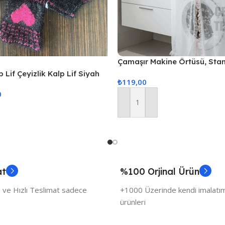
Çamaşır Makine Örtüsü, Sta
Örtüsü
 Lif Çeyizlik Kalp Lif Siyah
₺
119,00
0
Sepete Ekle
at
%100 Orjinal Ürün
 ve Hızlı Teslimat sadece
+1000 Üzerinde kendi imalatımı
ürünleri