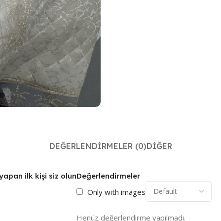
DEĞERLENDIRMELER (0)
DIĞER
an ilk kişi siz olun
Değerlendirmeler
Only with images
Henüz değerlendirme yapılmadı.