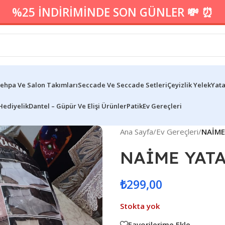
%25 İNDİRİMİNDE SON GÜNLER 💸 ⏰
ehpa Ve Salon Takımları
Seccade Ve Seccade Setleri
Çeyizlik Yelek
Yata
Hediyelik
Dantel – Güpür Ve Elişi Ürünler
Patik
Ev Gereçleri
Ana Sayfa
/
Ev Gereçleri
/
NAİME
NAİME YAT
₺
299,00
Stokta yok
Favorilerime Ekle