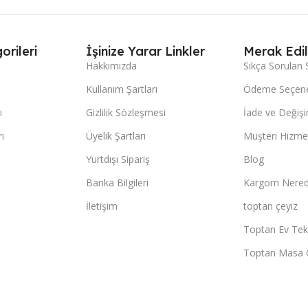
orileri
İşinize Yarar Linkler
Merak Edil
Hakkımızda
Sıkça Sorulan 
Kullanım Şartları
Ödeme Seçene
ı
Gizlilik Sözleşmesi
İade ve Değişi
ı
Üyelik Şartları
Müşteri Hizmet
Yurtdışı Sipariş
Blog
Banka Bilgileri
Kargom Nered
İletişim
toptan çeyiz
Toptan Ev Teks
Toptan Masa 