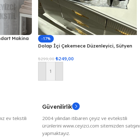
ndart Makina
-17%
Dolap İçi Çekemece Düzenleyici, Sütyen
Düzenleyici, İç Çamaşarı Düzenleyici, 3lü
₺
249,00
Çekmece İçi Düzenle
₺
299,00
Sepete Ekle
Güvenilirlik
z ev tekstili
2004 yılından itibaren çeyiz ve evtekstili
ürünlerini www.ceyizci.com sitemizden satışını
yapmaktayız.