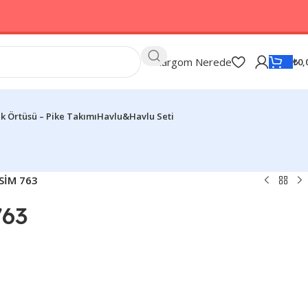
Kargom Nerede
₺
0,
k Örtüsü – Pike Takımı
Havlu&Havlu Seti
SİM 763
63