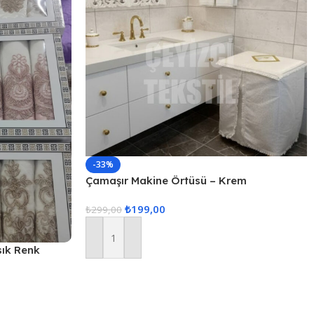
-33%
Çamaşır Makine Örtüsü – Krem
₺
199,00
₺
299,00
Sepete Ekle
sık Renk