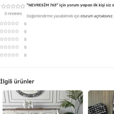
“NEVRESİM 763” için yorum yapan ilk kişi siz 
0 reviews
Değerlendirme yazabilmek için
oturum açmalısınız
.
0
0
0
0
0
İlgili ürünler