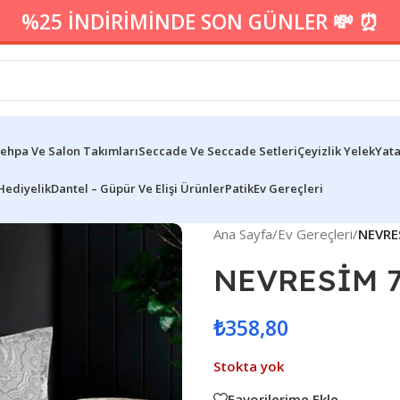
%25 İNDİRİMİNDE SON GÜNLER 💸 ⏰
ehpa Ve Salon Takımları
Seccade Ve Seccade Setleri
Çeyizlik Yelek
Yata
Hediyelik
Dantel – Güpür Ve Elişi Ürünler
Patik
Ev Gereçleri
Ana Sayfa
/
Ev Gereçleri
/
NEVRE
NEVRESİM 7
₺
358,80
Stokta yok
Favorilerime Ekle