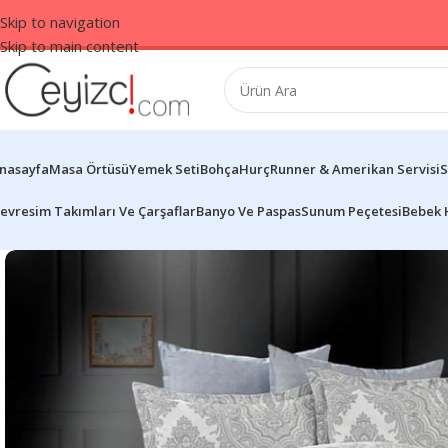
Skip to navigation
Skip to main content
nasayfa
Masa Örtüsü
Yemek Seti
Bohça
Hurç
Runner & Amerikan Servisi
S
evresim Takımları Ve Çarşaflar
Banyo Ve Paspas
Sunum Peçetesi
Bebek 