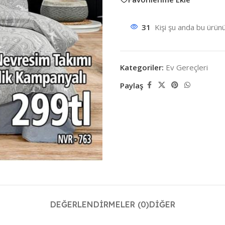
31
Kişi şu anda bu ürünü
Kategoriler:
Ev Gereçleri
Paylaş
DEĞERLENDIRMELER (0)
DIĞER