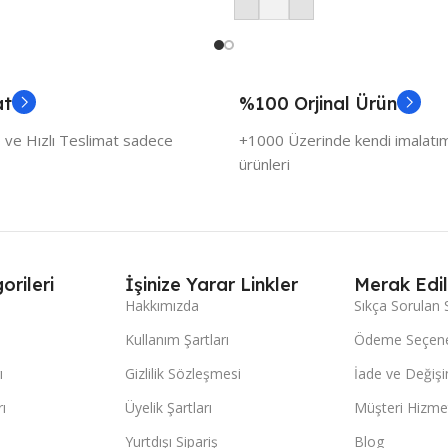
at
%100 Orjinal Ürün
 ve Hızlı Teslimat sadece
+1000 Üzerinde kendi imalatımı
ürünleri
orileri
İşinize Yarar Linkler
Merak Edil
Hakkımızda
Sıkça Sorulan 
Kullanım Şartları
Ödeme Seçene
ı
Gizlilik Sözleşmesi
İade ve Değişi
ı
Üyelik Şartları
Müşteri Hizmet
Yurtdışı Sipariş
Blog