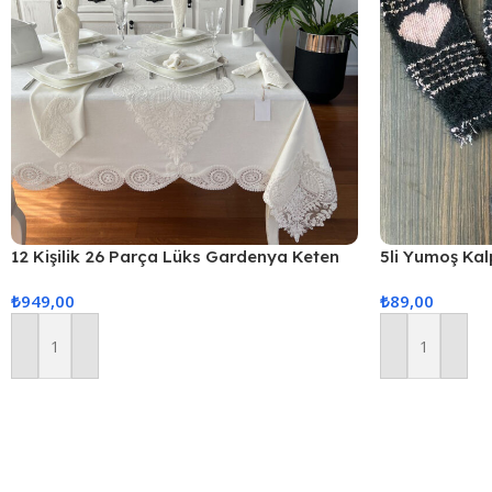
12 Kişilik 26 Parça Lüks Gardenya Keten
5li Yumoş Kalp
Kumaş Masa Örtüsü Seti
Pudra Kalp
₺
949,00
₺
89,00
Sepete Ekle
Sepete Ekle