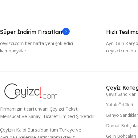
Süper İndirim Fırsatları
Hızlı Teslim
ceyizci.com her hafta yeni şok edici
Aynı Gün Kargo
kampanyalar
ceyizci.com'da
Çeyiz Kateg
Çeyiz Sandıkları
Yatak Örtüleri
Firmamızın ticari ünvanı Çeyizci Tekstil
Banyo Sandıklar
Mensucat ve Sanayi Ticaret Limited Şirketidir.
Damat Bohçalar
Çeyizin Kalbi Bursa’dan tüm Türkiye ve
Gelin Bohçaları
Avrupa ülkelerine satış yapmaktayız.