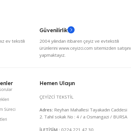
Güvenilirlik
z ev tekstili
2004 yılından itibaren çeyiz ve evtekstili
ürünlerini www.ceyizci.com sitemizden satışını
yapmaktayız.
enler
Hemen Ulaşın
Sorular
ÇEYİZCİ TEKSTİL
kleri
m Süreci
Adres:
Reyhan Mahallesi Tayakadın Caddesi
2. Tahıl sokak No : 4 / a Osmangazi / BURSA
leri
İLETİŞİM :
0224 221 47 30