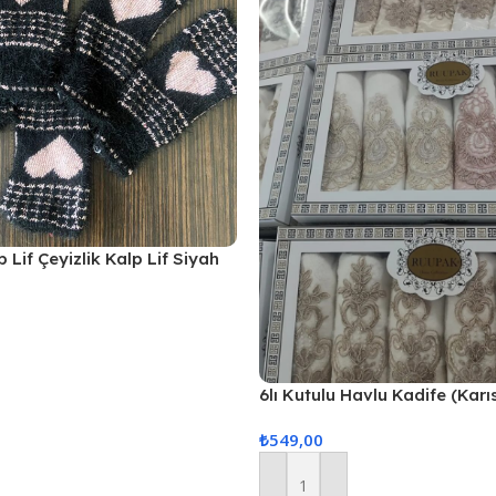
 Lif Çeyizlik Kalp Lif Siyah
6lı Kutulu Havlu Kadife (Karı
Gönderilir)
₺
549,00
Sepete Ekle