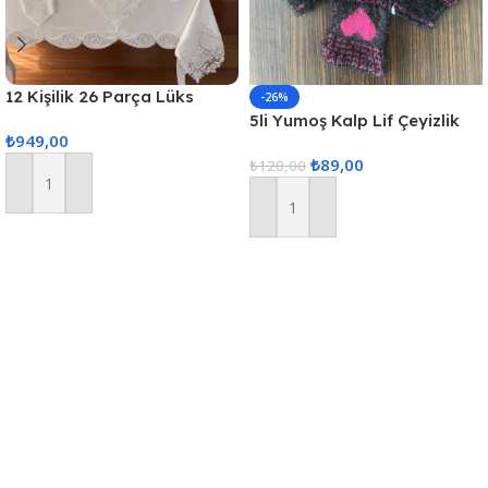
12 Kişilik 26 Parça Lüks
-26%
Gardenya Keten Kumaş
5li Yumoş Kalp Lif Çeyizlik
₺
949,00
Masa Örtüsü Seti
Kalp Lif Siyah Pembe Kalp
₺
89,00
₺
120,00
Sepete Ekle
Sepete Ekle