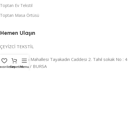
Toptan Ev Tekstil
Toptan Masa Örtüsü
Hemen Ulaşın
ÇEYİZCİ TEKSTİL
Adres:
Reyhan Mahallesi Tayakadın Caddesi 2. Tahıl sokak No : 4
/ a Osmangazi / BURSA
avorilerim
Sepetim
Menu
İLETİŞİM :
0224 221 47 30
WHATSAPP :
0 850 303 8148
Mail:
info@ceyizci.com
2023 Çeyizci. Her Hakkı Saklıdır.