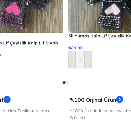
5li Yumoş Kalp Lif Çeyizlik K
Pudra Kalp
 Lif Çeyizlik Kalp Lif Siyah
₺
89,00
0
Sepete Ekle
at
%100 Orjinal Ürün
 ve Hızlı Teslimat sadece
+1000 Üzerinde kendi imalatımı
ürünleri