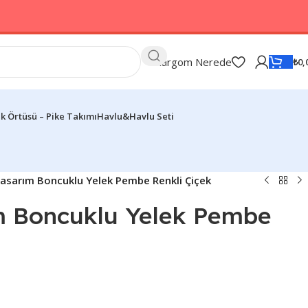
Kargom Nerede
₺
0,
k Örtüsü – Pike Takımı
Havlu&Havlu Seti
asarım Boncuklu Yelek Pembe Renkli Çiçek
m Boncuklu Yelek Pembe