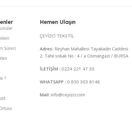
enler
Hemen Ulaşın
Sorular
ÇEYİZCİ TEKSTİL
kleri
m Süreci
Adres:
Reyhan Mahallesi Tayakadın Caddesi
2. Tahıl sokak No : 4 / a Osmangazi / BURSA
leri
İLETİŞİM :
0224 221 47 30
e ?
WHATSAPP :
0 850 303 8148
Mail:
info@ceyizci.com
til
Örtüsü