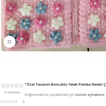
Resmi Büyüt
“Özel Tasarım Boncuklu Yelek Pembe Renkli Çiç
0 reviews
Değerlendirme yazabilmek için
oturum açmalısınız
.
0