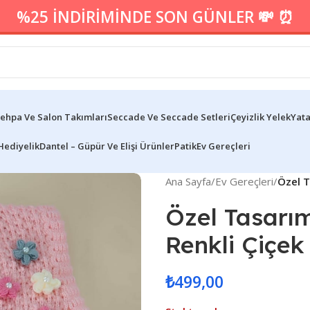
%25 İNDİRİMİNDE SON GÜNLER 💸 ⏰
ehpa Ve Salon Takımları
Seccade Ve Seccade Setleri
Çeyizlik Yelek
Yata
Hediyelik
Dantel – Güpür Ve Elişi Ürünler
Patik
Ev Gereçleri
Ana Sayfa
/
Ev Gereçleri
/
Özel T
Özel Tasarı
Renkli Çiçek
₺
499,00