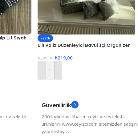
alp Lif Siyah
-27%
6’lı Valiz Düzenleyici Bavul Içi Organizer
Set Seyahat Hurcu
₺
219,00
₺
299,00
Sepete Ekle
Güvenilirlik
z ev tekstili
2004 yılından itibaren çeyiz ve evtekstili
ürünlerini www.ceyizci.com sitemizden satışını
yapmaktayız.