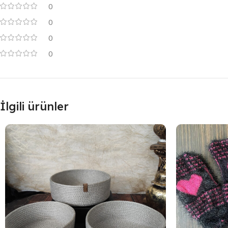
0
0
0
0
İlgili ürünler