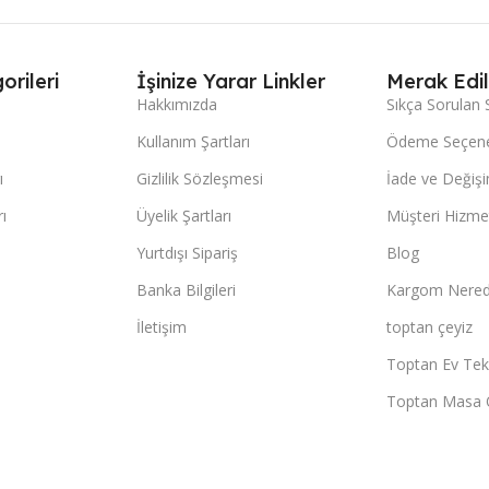
orileri
İşinize Yarar Linkler
Merak Edil
Hakkımızda
Sıkça Sorulan 
Kullanım Şartları
Ödeme Seçene
ı
Gizlilik Sözleşmesi
İade ve Değişi
ı
Üyelik Şartları
Müşteri Hizmet
Yurtdışı Sipariş
Blog
Banka Bilgileri
Kargom Nered
İletişim
toptan çeyiz
Toptan Ev Teks
Toptan Masa 