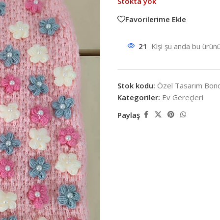
Stokta yok
Favorilerime Ekle
21
Kişi şu anda bu ürünü
Stok kodu:
Özel Tasarım Bonc
Kategoriler:
Ev Gereçleri
Paylaş