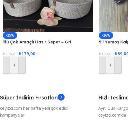
-25%
-26%
3lü Çok Amaçlı Hasır Sepet – Gri
5li Yumoş Kalp
Pembe Kalp
₺
179,00
₺
89,0
₺
238,80
₺
120,00
Sepete Ekle
Sepete Ekle
Süper İndirim Fırsatları
Hızlı Teslim
ceyizci.com her hafta yeni şok edici
Aynı Gün Kargo
kampanyalar
ceyizci.com'da