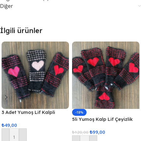
Diğer
İlgili ürünler
3 Adet Yumoş Lif Kalpli
-18%
Siyah
5li Yumoş Kalp Lif Çeyizlik
₺
49,00
Kalp Lif Siyah Kırmızı Kalp
₺
99,00
₺
120,00
Sepete Ekle