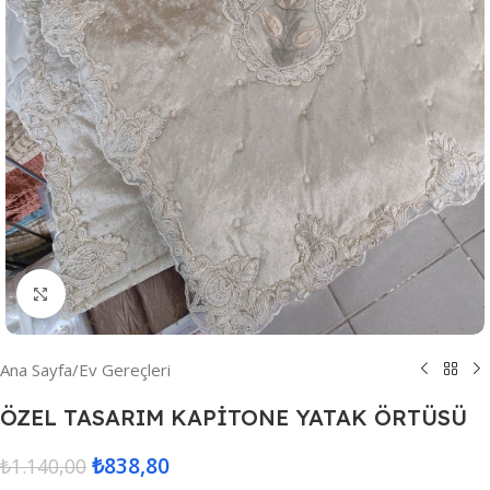
Resmi Büyüt
Ana Sayfa
/
Ev Gereçleri
ÖZEL TASARIM KAPİTONE YATAK ÖRTÜSÜ
₺
838,80
₺
1.140,00