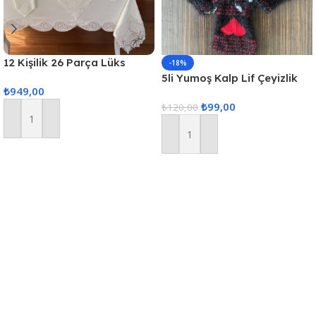
12 Kişilik 26 Parça Lüks
-18%
Gardenya Keten Kumaş
5li Yumoş Kalp Lif Çeyizlik
₺
949,00
Masa Örtüsü Seti
Kalp Lif Siyah Kırmızı Kalp
₺
99,00
₺
120,00
Sepete Ekle
Sepete Ekle