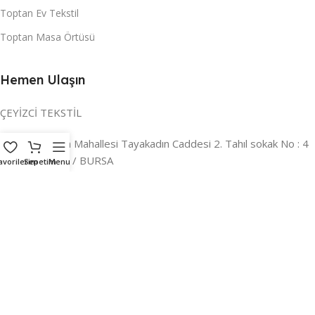
Toptan Ev Tekstil
Toptan Masa Örtüsü
Hemen Ulaşın
ÇEYİZCİ TEKSTİL
Adres:
Reyhan Mahallesi Tayakadın Caddesi 2. Tahıl sokak No : 4
/ a Osmangazi / BURSA
avorilerim
Sepetim
Menu
İLETİŞİM :
0224 221 47 30
WHATSAPP :
0 850 303 8148
Mail:
info@ceyizci.com
2023 Çeyizci. Her Hakkı Saklıdır.