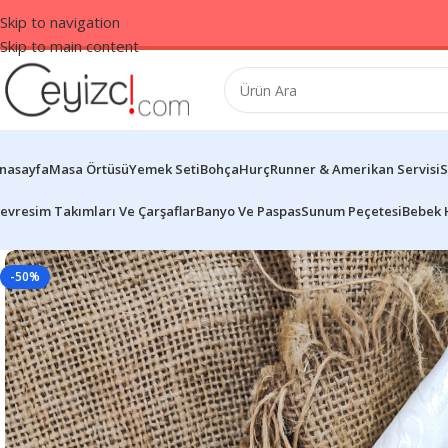
Skip to navigation
Skip to main content
nasayfa
Masa Örtüsü
Yemek Seti
Bohça
Hurç
Runner & Amerikan Servisi
S
evresim Takımları Ve Çarşaflar
Banyo Ve Paspas
Sunum Peçetesi
Bebek 
-50%