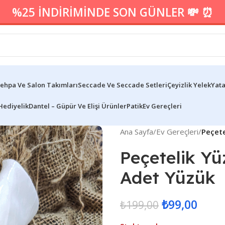
%25 İNDİRİMİNDE SON GÜNLER 💸 ⏰
ehpa Ve Salon Takımları
Seccade Ve Seccade Setleri
Çeyizlik Yelek
Yata
Hediyelik
Dantel – Güpür Ve Elişi Ürünler
Patik
Ev Gereçleri
Ana Sayfa
/
Ev Gereçleri
/
Peçete
Peçetelik Yü
Adet Yüzük
₺
99,00
₺
199,00