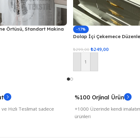
ne Örtüsü, Standart Makina
-17%
Dolap İçi Çekemece Düzenley
Düzenleyici, İç Çamaşarı Düz
₺
249,00
Çekmece İçi Düzenle
₺
299,00
Sepete Ekle
at
%100 Orjinal Ürün
 ve Hızlı Teslimat sadece
+1000 Üzerinde kendi imalatımı
ürünleri