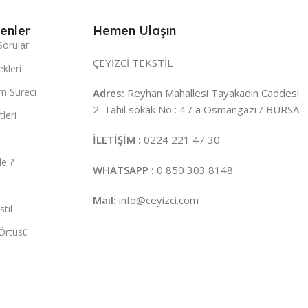
enler
Hemen Ulaşın
Sorular
ÇEYİZCİ TEKSTİL
kleri
m Süreci
Adres:
Reyhan Mahallesi Tayakadın Caddesi
2. Tahıl sokak No : 4 / a Osmangazi / BURSA
leri
İLETİŞİM :
0224 221 47 30
e ?
WHATSAPP :
0 850 303 8148
Mail:
info@ceyizci.com
til
Örtüsü