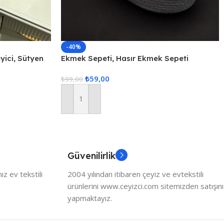
-40%
ici, Sütyen
Ekmek Sepeti, Hasır Ekmek Sepeti
enleyici, 3lü
Düzenleyici Sepet – Gri
₺
59,00
₺
99,00
Sepete Ekle
Güvenilirlik
z ev tekstili
2004 yılından itibaren çeyiz ve evtekstili
ürünlerini www.ceyizci.com sitemizden satışını
yapmaktayız.