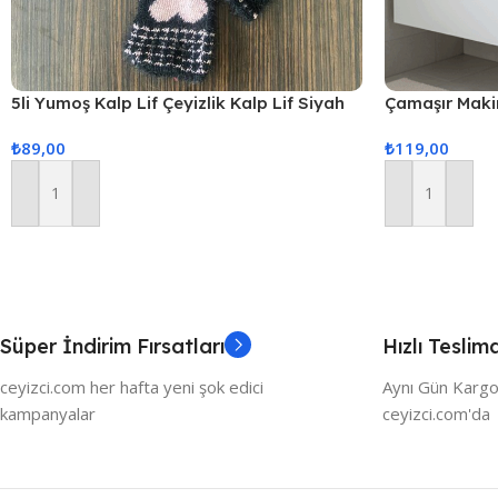
5li Yumoş Kalp Lif Çeyizlik Kalp Lif Siyah
Çamaşır Maki
Pudra Kalp
Örtüsü
₺
89,00
₺
119,00
Sepete Ekle
Sepete Ekle
Süper İndirim Fırsatları
Hızlı Teslim
ceyizci.com her hafta yeni şok edici
Aynı Gün Kargo
kampanyalar
ceyizci.com'da