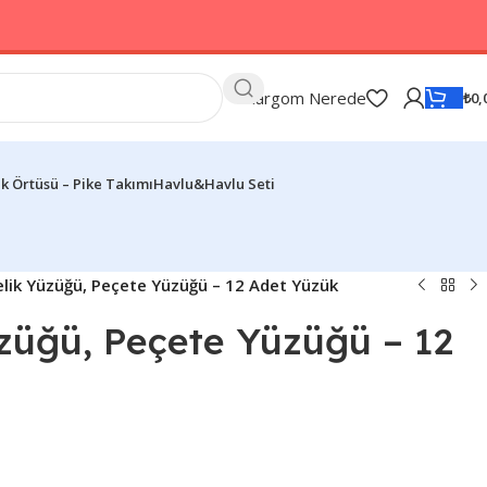
Kargom Nerede
₺
0,
k Örtüsü – Pike Takımı
Havlu&Havlu Seti
lik Yüzüğü, Peçete Yüzüğü – 12 Adet Yüzük
züğü, Peçete Yüzüğü – 12