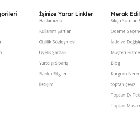
orileri
İşinize Yarar Linkler
Merak Edil
Hakkımızda
Sıkça Sorulan 
Kullanım Şartları
Ödeme Seçene
ı
Gizlilik Sözleşmesi
İade ve Değişi
ı
Üyelik Şartları
Müşteri Hizmet
Yurtdışı Sipariş
Blog
Banka Bilgileri
Kargom Nered
İletişim
toptan çeyiz
Toptan Ev Teks
Toptan Masa 