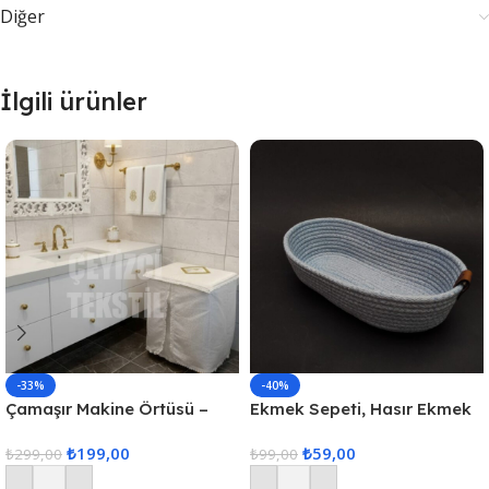
Diğer
İlgili ürünler
-33%
-40%
Çamaşır Makine Örtüsü –
Ekmek Sepeti, Hasır Ekmek
Krem
Sepeti Düzenleyici Sepet –
₺
199,00
₺
59,00
₺
299,00
Gri
₺
99,00