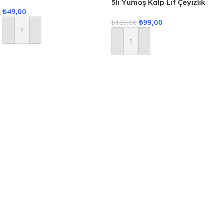
Siyah
5li Yumoş Kalp Lif Çeyizlik
₺
49,00
Kalp Lif Siyah Kırmızı Kalp
₺
99,00
₺
120,00
Sepete Ekle
Sepete Ekle