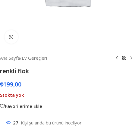
Resmi Büyüt
Ana Sayfa
/
Ev Gereçleri
renkli flok
₺
199,00
Stokta yok
Favorilerime Ekle
27
Kişi şu anda bu ürünü inceliyor