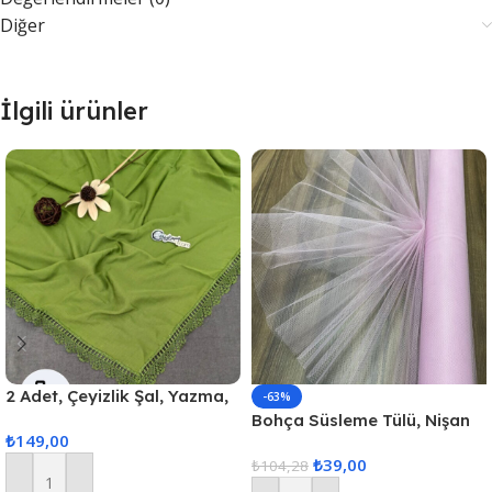
Diğer
İlgili ürünler
2 Adet, Çeyizlik Şal, Yazma,
-63%
Çeyizlik Yemeni, Dantelli
Bohça Süsleme Tülü, Nişan
₺
149,00
Yazma 2 Adet 100x100cm –
Bohça Süsü, Kapı Süsü Tülü,
₺
39,00
Kına Yeşili
Doğum Günü Tülü
₺
104,28
100x300cm, Pudra Tül