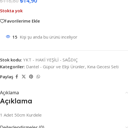
₺
14,90
₺
118,80
Stokta yok
Favorilerime Ekle
15
Kişi şu anda bu ürünü inceliyor
Stok kodu:
YKT - HAKİ YEŞİLİ - SAĞDIÇ
Kategoriler:
Dantel - Güpür ve Elişi Ürünler
,
Kına Gecesi Seti
Paylaş
Açıklama
Açıklama
1 Adet 50cm Kurdele
Değerlendirmeler (0)