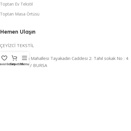
Toptan Ev Tekstil
Toptan Masa Örtüsü
Hemen Ulaşın
ÇEYİZCİ TEKSTİL
Adres:
Reyhan Mahallesi Tayakadın Caddesi 2. Tahıl sokak No : 4
avorilerim
Sepetim
Menu
/ a Osmangazi / BURSA
İLETİŞİM :
0224 221 47 30
WHATSAPP :
0 850 303 8148
Mail:
info@ceyizci.com
2023 Çeyizci. Her Hakkı Saklıdır.