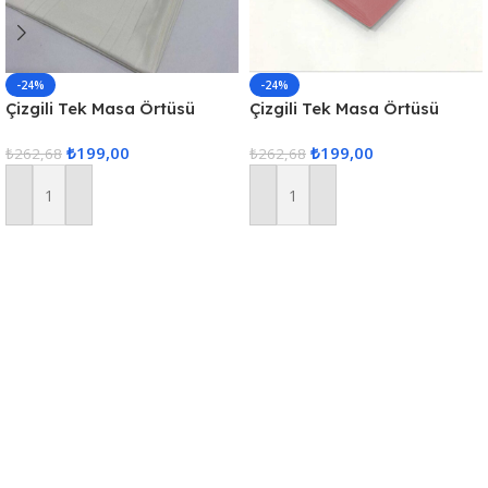
-24%
-24%
Çizgili Tek Masa Örtüsü
Çizgili Tek Masa Örtüsü
Colber 160x220cm – Ekru
Colber 160x220cm Pudra
₺
199,00
₺
199,00
₺
262,68
₺
262,68
Sepete Ekle
Sepete Ekle