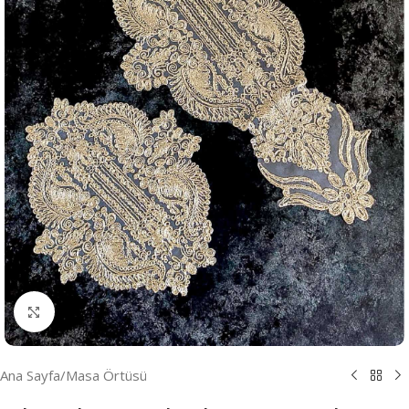
Resmi Büyüt
Ana Sayfa
/
Masa Örtüsü