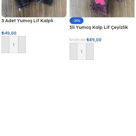
3 Adet Yumoş Lif Kalpli
-26%
Siyah
5li Yumoş Kalp Lif Çeyizlik
₺
49,00
Kalp Lif Siyah Pembe Kalp
₺
89,00
₺
120,00
Sepete Ekle
Sepete Ekle