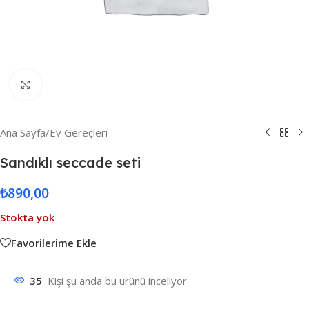
Resmi Büyüt
Ana Sayfa
/
Ev Gereçleri
Sandıklı seccade seti
₺
890,00
Stokta yok
Favorilerime Ekle
35
Kişi şu anda bu ürünü inceliyor