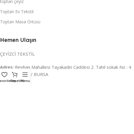
toptan çeyiz
Toptan Ev Tekstil
Toptan Masa Örtüsü
Hemen Ulaşın
ÇEYİZCİ TEKSTİL
Adres:
Reyhan Mahallesi Tayakadın Caddesi 2. Tahıl sokak No : 4
/ a Osmangazi / BURSA
avorilerim
Sepetim
Menu
İLETİŞİM :
0224 221 47 30
WHATSAPP :
0 850 303 8148
Mail:
info@ceyizci.com