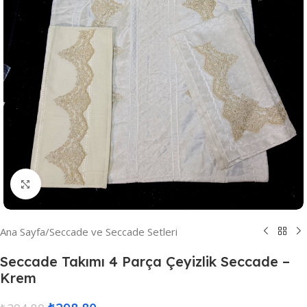
Resmi Büyüt
Ana Sayfa
/
Seccade ve Seccade Setleri
Seccade Takımı 4 Parça Çeyizlik Seccade –
Krem