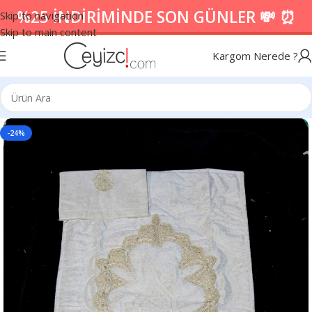
%25 İNDİRİMİNDE SON GÜNLER 💸 ⏰
Skip to navigation
Skip to main content
Kargom Nerede ?
-24%