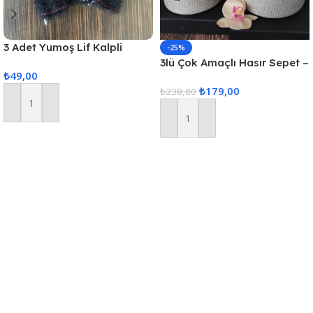
3 Adet Yumoş Lif Kalpli
-25%
Siyah
3lü Çok Amaçlı Hasır Sepet –
₺
49,00
Gri
₺
179,00
₺
238,80
Sepete Ekle
Sepete Ekle