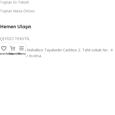
Toptan Ev Tekstil
Toptan Masa Örtüsü
Hemen Ulaşın
ÇEYİZCİ TEKSTİL
Adres:
Reyhan Mahallesi Tayakadın Caddesi 2. Tahıl sokak No : 4
avorilerim
Sepetim
Menu
/ a Osmangazi / BURSA
İLETİŞİM :
0224 221 47 30
WHATSAPP :
0 850 303 8148
Mail:
info@ceyizci.com
2023 Çeyizci. Her Hakkı Saklıdır.