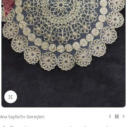
Resmi Büyüt
Ana Sayfa
/
Ev Gereçleri