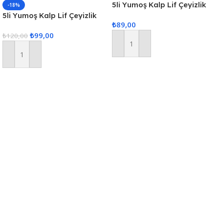
5li Yumoş Kalp Lif Çeyizlik
-18%
Kalp Lif Siyah Pudra Kalp
5li Yumoş Kalp Lif Çeyizlik
₺
89,00
Kalp Lif Siyah Kırmızı Kalp
₺
99,00
₺
120,00
Sepete Ekle
Sepete Ekle