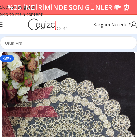
%25 İNDİRİMİNDE SON GÜNLER 💸 ⏰
Skip to navigation
Skip to main content
Kargom Nerede ?
-58%