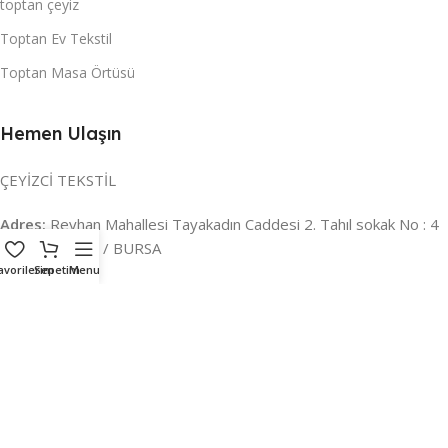
toptan çeyiz
Toptan Ev Tekstil
Toptan Masa Örtüsü
Hemen Ulaşın
ÇEYİZCİ TEKSTİL
Adres:
Reyhan Mahallesi Tayakadın Caddesi 2. Tahıl sokak No : 4
/ a Osmangazi / BURSA
avorilerim
Sepetim
Menu
İLETİŞİM :
0224 221 47 30
WHATSAPP :
0 850 303 8148
Mail:
info@ceyizci.com