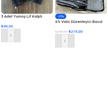
3 Adet Yumoş Lif Kalpli
-27%
Siyah
6’lı Valiz Düzenleyici Bavul
₺
49,00
Içi Organizer Set Seyahat
₺
219,00
Hurcu
₺
299,00
Sepete Ekle
Sepete Ekle