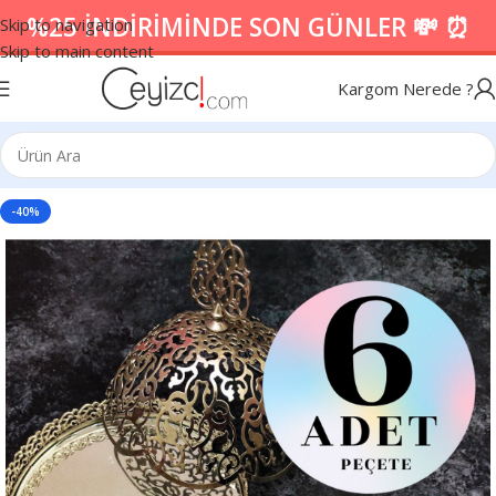
%25 İNDİRİMİNDE SON GÜNLER 💸 ⏰
Skip to navigation
Skip to main content
Kargom Nerede ?
-40%