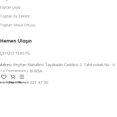
toptan çeyiz
Toptan Ev Tekstil
Toptan Masa Örtüsü
Hemen Ulaşın
ÇEYİZCİ TEKSTİL
Adres:
Reyhan Mahallesi Tayakadın Caddesi 2. Tahıl sokak No : 4
/ a Osmangazi / BURSA
İLETİŞİM :
0224 221 47 30
avorilerim
Sepetim
Menu
WHATSAPP :
0 850 303 8148
Mail:
info@ceyizci.com