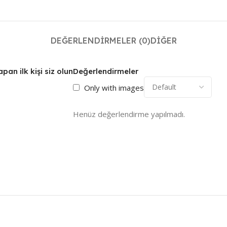
DEĞERLENDIRMELER (0)
DIĞER
pan ilk kişi siz olun
Değerlendirmeler
Only with images
Henüz değerlendirme yapılmadı.