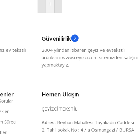
Sepete Ekle
Güvenilirlik
z ev tekstili
2004 yılından itibaren çeyiz ve evtekstili
ürünlerini www.ceyizci.com sitemizden satışını
yapmaktayız.
enler
Hemen Ulaşın
Sorular
ÇEYİZCİ TEKSTİL
kleri
m Süreci
Adres:
Reyhan Mahallesi Tayakadın Caddesi
2. Tahıl sokak No : 4 / a Osmangazi / BURSA
leri