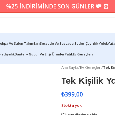
%25 İNDİRİMİNDE SON GÜNLER 💸 ⏰
ehpa Ve Salon Takımları
Seccade Ve Seccade Setleri
Çeyizlik Yelek
Yata
Hediyelik
Dantel – Güpür Ve Elişi Ürünler
Patik
Ev Gereçleri
Ana Sayfa
/
Ev Gereçleri
/
Tek Kiş
Tek Kişilik Y
₺
399,00
Stokta yok
Favorilerime Ekle