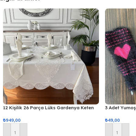
12 Kişilik 26 Parça Lüks Gardenya Keten
3 Adet Yumoş 
Kumaş Masa Örtüsü Seti
₺
949,00
₺
49,00
Sepete Ekle
Sepete Ekle