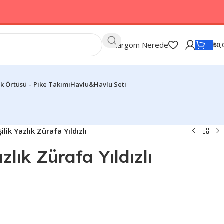
Kargom Nerede
₺
0,
k Örtüsü – Pike Takımı
Havlu&Havlu Seti
ilik Yazlık Zürafa Yıldızlı
azlık Zürafa Yıldızlı