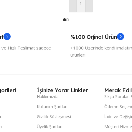
Sepete Ekle
at
%100 Orjinal Ürün
 ve Hızlı Teslimat sadece
+1000 Üzerinde kendi imalatımı
ürünleri
orileri
İşinize Yarar Linkler
Merak Edil
Hakkımızda
Sıkça Sorulan 
Kullanım Şartları
Ödeme Seçene
ı
Gizlilik Sözleşmesi
İade ve Değişi
ı
Üyelik Şartları
Müşteri Hizmet