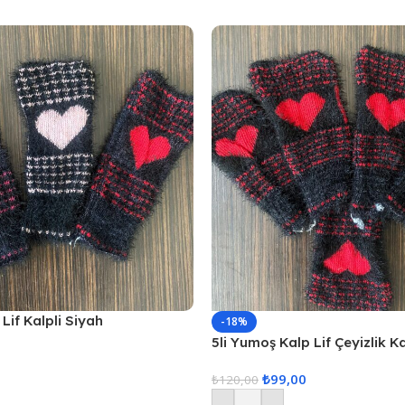
Lif Kalpli Siyah
-18%
5li Yumoş Kalp Lif Çeyizlik K
Kırmızı Kalp
₺
99,00
₺
120,00