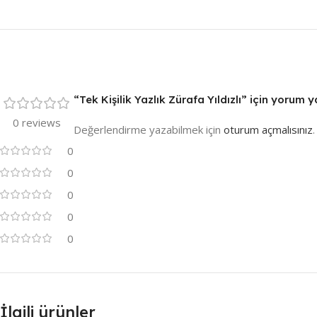
“Tek Kişilik Yazlık Zürafa Yıldızlı” için yorum ya
0 reviews
Değerlendirme yazabilmek için
oturum açmalısınız
.
0
0
0
0
0
İlgili ürünler