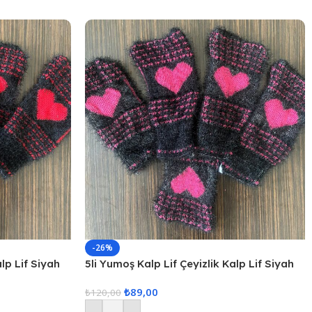
-26%
alp Lif Siyah
5li Yumoş Kalp Lif Çeyizlik Kalp Lif Siyah
Pembe Kalp
₺
89,00
₺
120,00