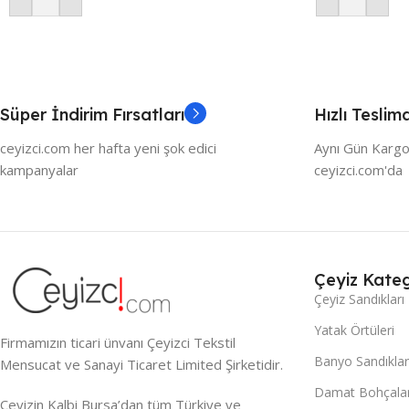
Süper İndirim Fırsatları
Hızlı Teslim
ceyizci.com her hafta yeni şok edici
Aynı Gün Kargo
kampanyalar
ceyizci.com'da
Çeyiz Kateg
Çeyiz Sandıkları
Yatak Örtüleri
Firmamızın ticari ünvanı Çeyizci Tekstil
Banyo Sandıklar
Mensucat ve Sanayi Ticaret Limited Şirketidir.
Damat Bohçalar
Çeyizin Kalbi Bursa’dan tüm Türkiye ve