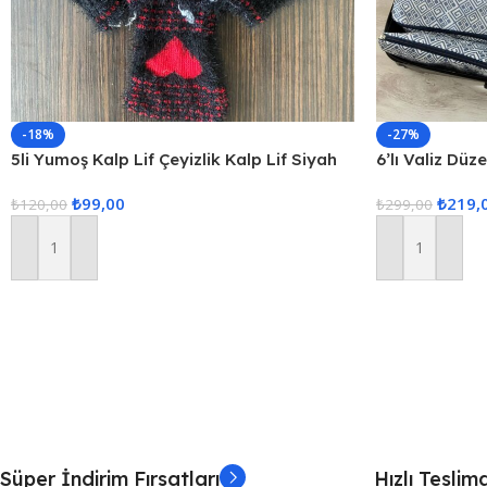
-18%
-27%
5li Yumoş Kalp Lif Çeyizlik Kalp Lif Siyah
6’lı Valiz Düz
Kırmızı Kalp
Set Seyahat 
₺
99,00
₺
219,
₺
120,00
₺
299,00
Sepete Ekle
Sepete Ekle
Süper İndirim Fırsatları
Hızlı Teslim