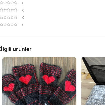
0
0
0
0
İlgili ürünler