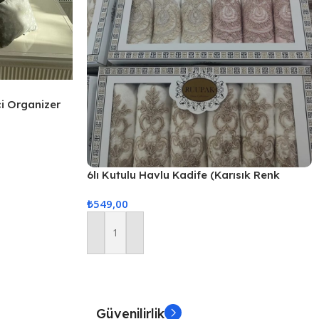
çi Organizer
6lı Kutulu Havlu Kadife (Karısık Renk
Gönderilir)
₺
549,00
Sepete Ekle
Güvenilirlik