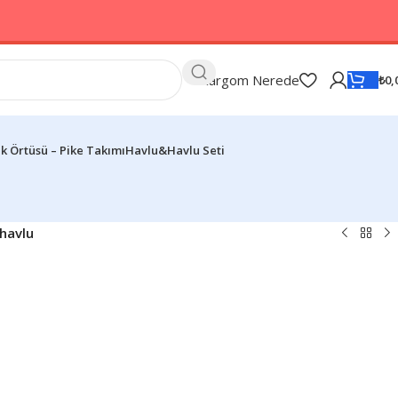
Kargom Nerede
₺
0,
k Örtüsü – Pike Takımı
Havlu&Havlu Seti
havlu