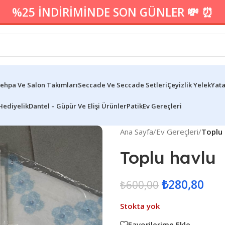
%25 İNDİRİMİNDE SON GÜNLER 💸 ⏰
ehpa Ve Salon Takımları
Seccade Ve Seccade Setleri
Çeyizlik Yelek
Yata
Hediyelik
Dantel – Güpür Ve Elişi Ürünler
Patik
Ev Gereçleri
Ana Sayfa
/
Ev Gereçleri
/
Toplu 
Toplu havlu
₺
280,80
₺
600,00
Stokta yok
Favorilerime Ekle