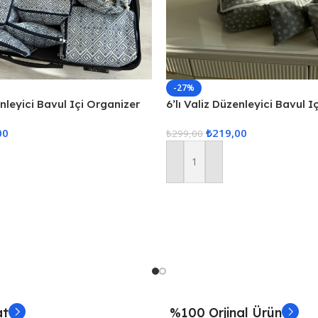
-27%
enleyici Bavul Içi Organizer
6’lı Valiz Düzenleyici Bavul I
Hurcu
Set Seyahat Hurcu
00
₺
219,00
₺
299,00
Sepete Ekle
at
%100 Orjinal Ürün