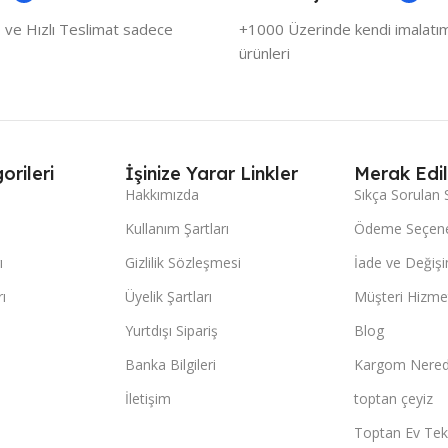
 ve Hızlı Teslimat sadece
+1000 Üzerinde kendi imalatımı
ürünleri
orileri
İşinize Yarar Linkler
Merak Edil
Hakkımızda
Sıkça Sorulan 
Kullanım Şartları
Ödeme Seçene
ı
Gizlilik Sözleşmesi
İade ve Değişi
ı
Üyelik Şartları
Müşteri Hizmet
Yurtdışı Sipariş
Blog
Banka Bilgileri
Kargom Nered
İletişim
toptan çeyiz
Toptan Ev Teks