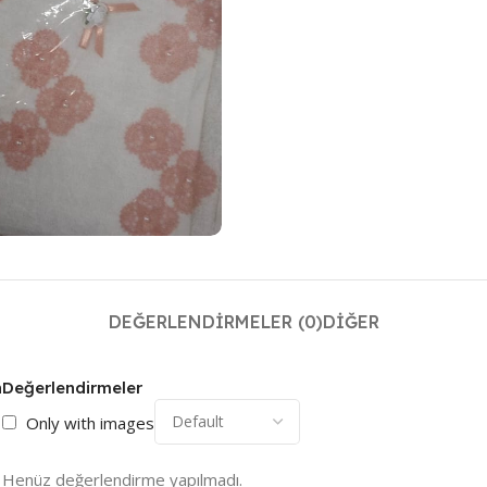
DEĞERLENDIRMELER (0)
DIĞER
n
Değerlendirmeler
Only with images
Henüz değerlendirme yapılmadı.