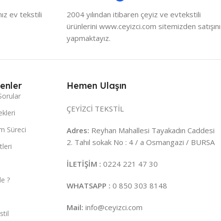
z ev tekstili
2004 yılından itibaren çeyiz ve evtekstili
ürünlerini www.ceyizci.com sitemizden satışını
yapmaktayız.
enler
Hemen Ulaşın
Sorular
ÇEYİZCİ TEKSTİL
kleri
m Süreci
Adres:
Reyhan Mahallesi Tayakadın Caddesi
2. Tahıl sokak No : 4 / a Osmangazi / BURSA
leri
İLETİŞİM :
0224 221 47 30
e ?
WHATSAPP :
0 850 303 8148
Mail:
info@ceyizci.com
til