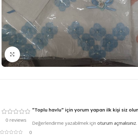
Resmi Büyüt
“Toplu havlu” için yorum yapan ilk kişi siz olu
0 reviews
Değerlendirme yazabilmek için
oturum açmalısınız
.
0