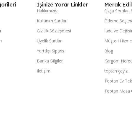
orileri
İşinize Yarar Linkler
Merak Edil
Hakkımızda
Sıkça Sorulan 
Kullanım Şartları
Ödeme Seçene
ı
Gizlilik Sözleşmesi
İade ve Değişi
ı
Üyelik Şartları
Müşteri Hizmet
Yurtdışı Sipariş
Blog
Banka Bilgileri
Kargom Nered
İletişim
toptan çeyiz
Toptan Ev Teks
Toptan Masa 