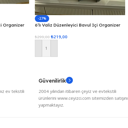
-27%
çi Organizer
6’lı Valiz Düzenleyici Bavul Içi Organizer
Set Seyahat Hurcu
₺
219,00
₺
299,00
Sepete Ekle
Güvenilirlik
z ev tekstili
2004 yılından itibaren çeyiz ve evtekstili
ürünlerini www.ceyizci.com sitemizden satışını
yapmaktayız.