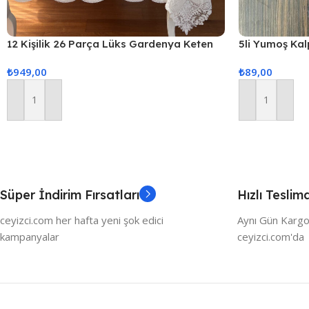
12 Kişilik 26 Parça Lüks Gardenya Keten
5li Yumoş Kalp
Kumaş Masa Örtüsü Seti
Pudra Kalp
₺
949,00
₺
89,00
Sepete Ekle
Sepete Ekle
Süper İndirim Fırsatları
Hızlı Teslim
ceyizci.com her hafta yeni şok edici
Aynı Gün Kargo
kampanyalar
ceyizci.com'da