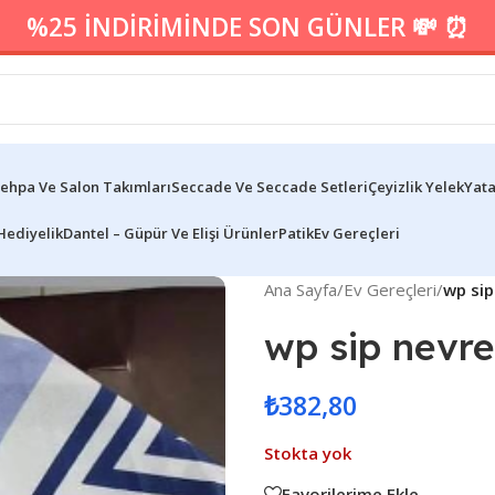
%25 İNDİRİMİNDE SON GÜNLER 💸 ⏰
ehpa Ve Salon Takımları
Seccade Ve Seccade Setleri
Çeyizlik Yelek
Yata
Hediyelik
Dantel – Güpür Ve Elişi Ürünler
Patik
Ev Gereçleri
Ana Sayfa
/
Ev Gereçleri
/
wp sip
wp sip nevr
₺
382,80
Stokta yok
Favorilerime Ekle