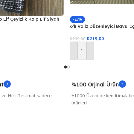
 Lif Çeyizlik Kalp Lif Siyah
-27%
6’lı Valiz Düzenleyici Bavul I
Set Seyahat Hurcu
₺
219,00
₺
299,00
Sepete Ekle
at
%100 Orjinal Ürün
 ve Hızlı Teslimat sadece
+1000 Üzerinde kendi imalatımı
ürünleri