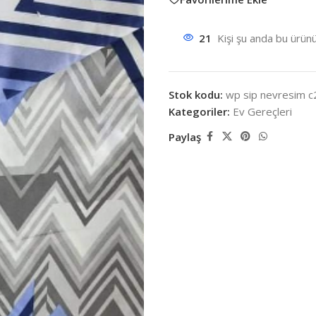
21
Kişi şu anda bu ürünü
Stok kodu:
wp sip nevresim c
Kategoriler:
Ev Gereçleri
Paylaş