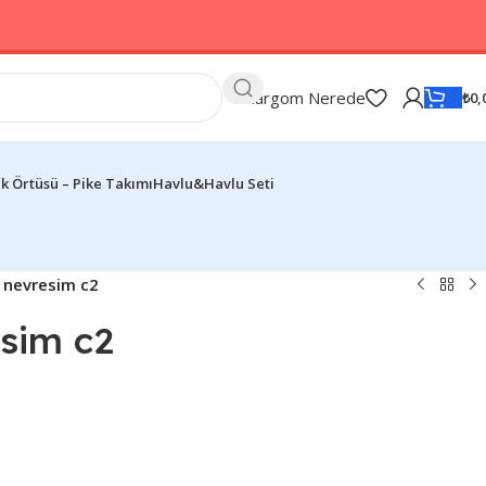
Kargom Nerede
₺
0,
k Örtüsü – Pike Takımı
Havlu&Havlu Seti
 nevresim c2
esim c2