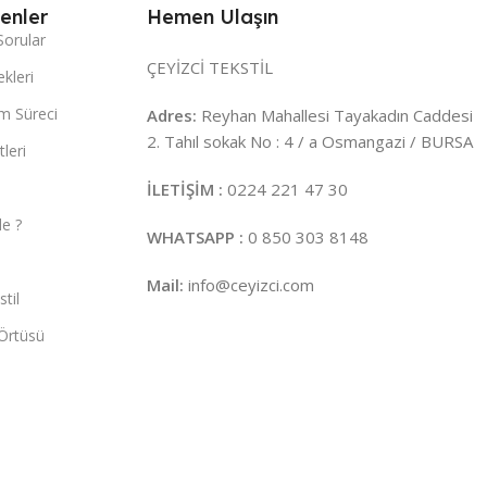
enler
Hemen Ulaşın
Sorular
ÇEYİZCİ TEKSTİL
kleri
m Süreci
Adres:
Reyhan Mahallesi Tayakadın Caddesi
2. Tahıl sokak No : 4 / a Osmangazi / BURSA
leri
İLETİŞİM :
0224 221 47 30
e ?
WHATSAPP :
0 850 303 8148
Mail:
info@ceyizci.com
til
Örtüsü