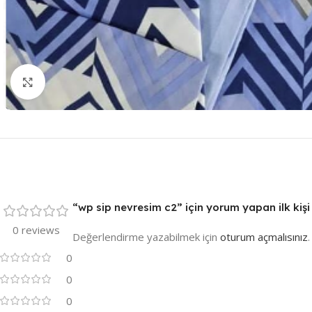
Resmi Büyüt
“wp sip nevresim c2” için yorum yapan ilk kişi 
0 reviews
Değerlendirme yazabilmek için
oturum açmalısınız
.
0
0
0