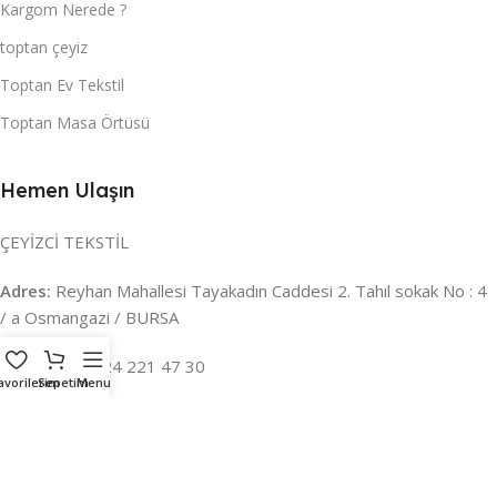
Kargom Nerede ?
toptan çeyiz
Toptan Ev Tekstil
Toptan Masa Örtüsü
Hemen Ulaşın
ÇEYİZCİ TEKSTİL
Adres:
Reyhan Mahallesi Tayakadın Caddesi 2. Tahıl sokak No : 4
/ a Osmangazi / BURSA
İLETİŞİM :
0224 221 47 30
avorilerim
Sepetim
Menu
WHATSAPP :
0 850 303 8148
Mail:
info@ceyizci.com