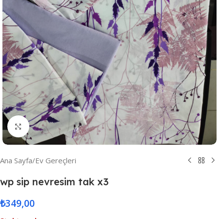
Resmi Büyüt
Ana Sayfa
/
Ev Gereçleri
wp sip nevresim tak x3
₺
349,00