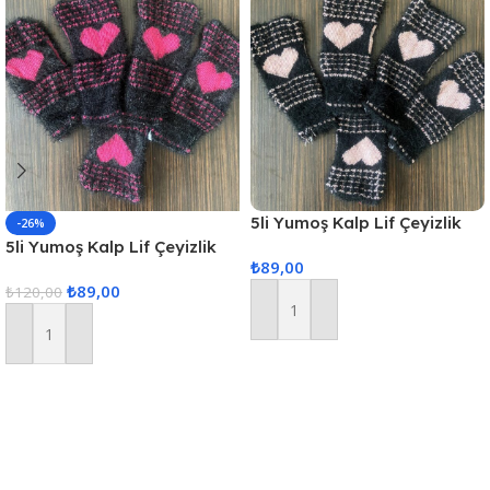
5li Yumoş Kalp Lif Çeyizlik
-26%
Kalp Lif Siyah Pudra Kalp
5li Yumoş Kalp Lif Çeyizlik
₺
89,00
Kalp Lif Siyah Pembe Kalp
₺
89,00
₺
120,00
Sepete Ekle
Sepete Ekle