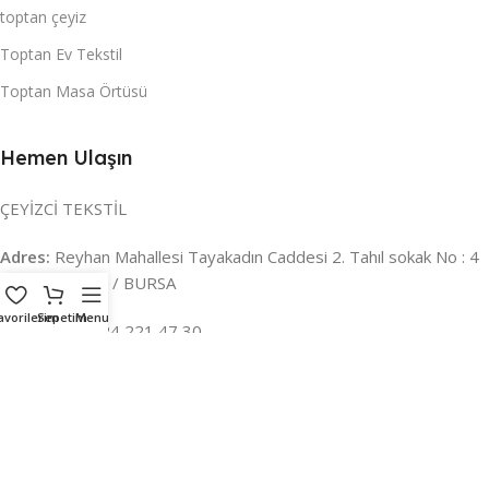
toptan çeyiz
Toptan Ev Tekstil
Toptan Masa Örtüsü
Hemen Ulaşın
ÇEYİZCİ TEKSTİL
Adres:
Reyhan Mahallesi Tayakadın Caddesi 2. Tahıl sokak No : 4
/ a Osmangazi / BURSA
avorilerim
Sepetim
Menu
İLETİŞİM :
0224 221 47 30
WHATSAPP :
0 850 303 8148
Mail:
info@ceyizci.com