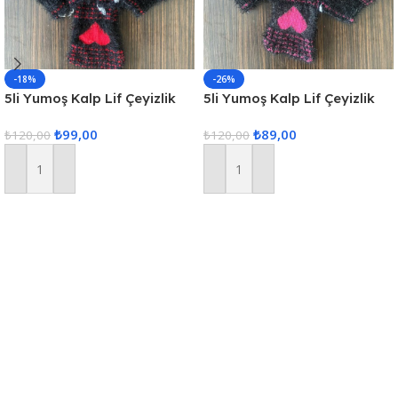
-18%
-26%
5li Yumoş Kalp Lif Çeyizlik
5li Yumoş Kalp Lif Çeyizlik
Kalp Lif Siyah Kırmızı Kalp
Kalp Lif Siyah Pembe Kalp
₺
99,00
₺
89,00
₺
120,00
₺
120,00
Sepete Ekle
Sepete Ekle