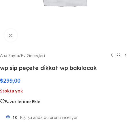
Resmi Büyüt
Ana Sayfa
/
Ev Gereçleri
wp sip peçete dikkat wp bakılacak
₺
299,00
Stokta yok
Favorilerime Ekle
10
Kişi şu anda bu ürünü inceliyor