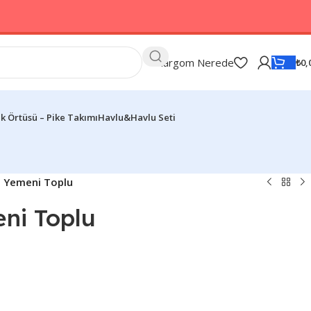
Kargom Nerede
₺
0,
k Örtüsü – Pike Takımı
Havlu&Havlu Seti
p Yemeni Toplu
ni Toplu