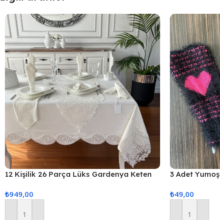
12 Kişilik 26 Parça Lüks Gardenya Keten
3 Adet Yumoş 
Kumaş Masa Örtüsü Seti
₺
949,00
₺
49,00
Sepete Ekle
Sepete Ekle