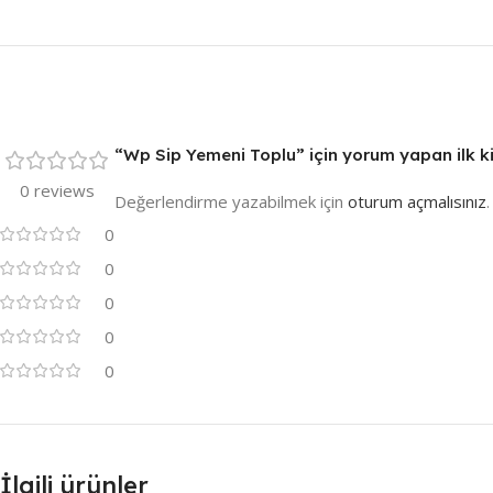
“Wp Sip Yemeni Toplu” için yorum yapan ilk kiş
0 reviews
Değerlendirme yazabilmek için
oturum açmalısınız
.
0
0
0
0
0
İlgili ürünler