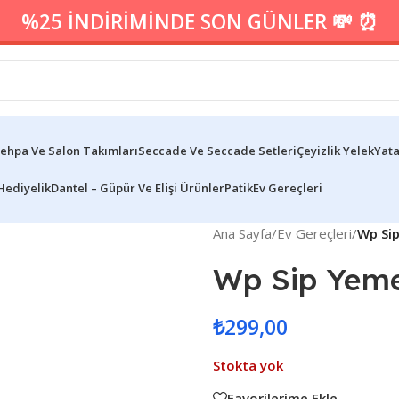
%25 İNDİRİMİNDE SON GÜNLER 💸 ⏰
ehpa Ve Salon Takımları
Seccade Ve Seccade Setleri
Çeyizlik Yelek
Yata
Hediyelik
Dantel – Güpür Ve Elişi Ürünler
Patik
Ev Gereçleri
Ana Sayfa
/
Ev Gereçleri
/
Wp Si
Wp Sip Yeme
₺
299,00
Stokta yok
Favorilerime Ekle