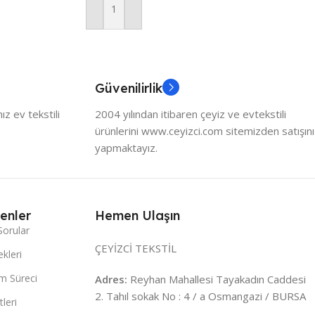
Sepete Ekle
Güvenilirlik
z ev tekstili
2004 yılından itibaren çeyiz ve evtekstili
ürünlerini www.ceyizci.com sitemizden satışını
yapmaktayız.
enler
Hemen Ulaşın
Sorular
ÇEYİZCİ TEKSTİL
kleri
m Süreci
Adres:
Reyhan Mahallesi Tayakadın Caddesi
2. Tahıl sokak No : 4 / a Osmangazi / BURSA
leri