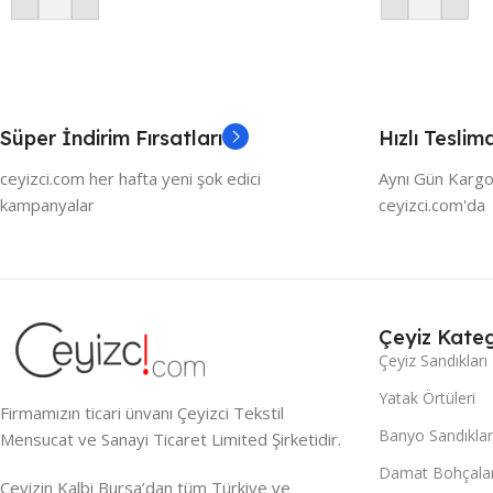
Süper İndirim Fırsatları
Hızlı Teslim
ceyizci.com her hafta yeni şok edici
Aynı Gün Kargo
kampanyalar
ceyizci.com'da
Çeyiz Kateg
Çeyiz Sandıkları
Yatak Örtüleri
Firmamızın ticari ünvanı Çeyizci Tekstil
Banyo Sandıklar
Mensucat ve Sanayi Ticaret Limited Şirketidir.
Damat Bohçalar
Çeyizin Kalbi Bursa’dan tüm Türkiye ve