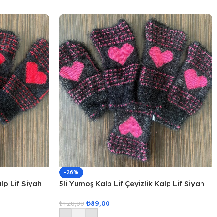
-26%
alp Lif Siyah
5li Yumoş Kalp Lif Çeyizlik Kalp Lif Siyah
Pembe Kalp
₺
89,00
₺
120,00