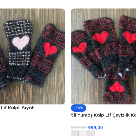
Lif Kalpli Siyah
-18%
5li Yumoş Kalp Lif Çeyizlik K
Kırmızı Kalp
₺
99,00
₺
120,00