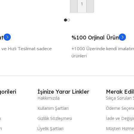
Sepete Ekle
at
%100 Orjinal Ürün
 ve Hızlı Teslimat sadece
+1000 Üzerinde kendi imalatımı
ürünleri
orileri
İşinize Yarar Linkler
Merak Edil
Hakkımızda
Sıkça Sorulan 
Kullanım Şartları
Ödeme Seçene
ı
Gizlilik Sözleşmesi
İade ve Değişi
ı
Üyelik Şartları
Müşteri Hizmet