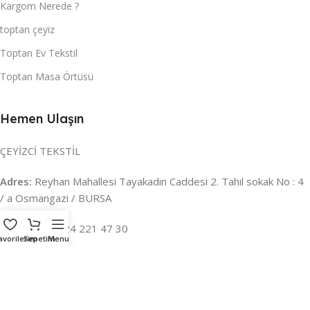
Kargom Nerede ?
toptan çeyiz
Toptan Ev Tekstil
Toptan Masa Örtüsü
Hemen Ulaşın
ÇEYİZCİ TEKSTİL
Adres:
Reyhan Mahallesi Tayakadın Caddesi 2. Tahıl sokak No : 4
/ a Osmangazi / BURSA
İLETİŞİM :
0224 221 47 30
avorilerim
Sepetim
Menu
WHATSAPP :
0 850 303 8148
Mail:
info@ceyizci.com