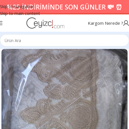
%25 İNDİRİMİNDE SON GÜNLER 💸 ⏰
Skip to navigation
Skip to main content
Kargom Nerede ?