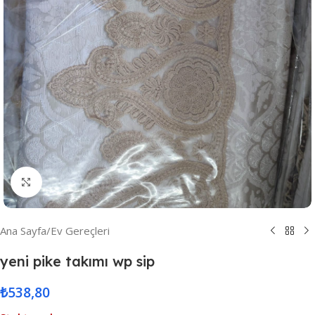
Resmi Büyüt
Ana Sayfa
/
Ev Gereçleri
yeni pike takımı wp sip
₺
538,80