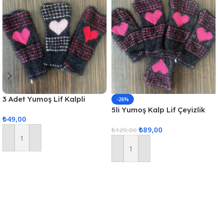
3 Adet Yumoş Lif Kalpli
-26%
Siyah
5li Yumoş Kalp Lif Çeyizlik
₺
49,00
Kalp Lif Siyah Pembe Kalp
₺
89,00
₺
120,00
Sepete Ekle
Sepete Ekle