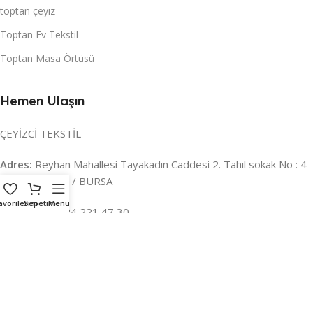
toptan çeyiz
Toptan Ev Tekstil
Toptan Masa Örtüsü
Hemen Ulaşın
ÇEYİZCİ TEKSTİL
Adres:
Reyhan Mahallesi Tayakadın Caddesi 2. Tahıl sokak No : 4
/ a Osmangazi / BURSA
avorilerim
Sepetim
Menu
İLETİŞİM :
0224 221 47 30
WHATSAPP :
0 850 303 8148
Mail:
info@ceyizci.com