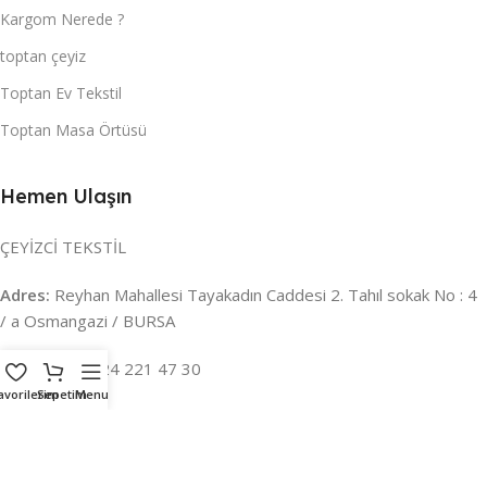
Kargom Nerede ?
toptan çeyiz
Toptan Ev Tekstil
Toptan Masa Örtüsü
Hemen Ulaşın
ÇEYİZCİ TEKSTİL
Adres:
Reyhan Mahallesi Tayakadın Caddesi 2. Tahıl sokak No : 4
/ a Osmangazi / BURSA
İLETİŞİM :
0224 221 47 30
avorilerim
Sepetim
Menu
WHATSAPP :
0 850 303 8148
Mail:
info@ceyizci.com