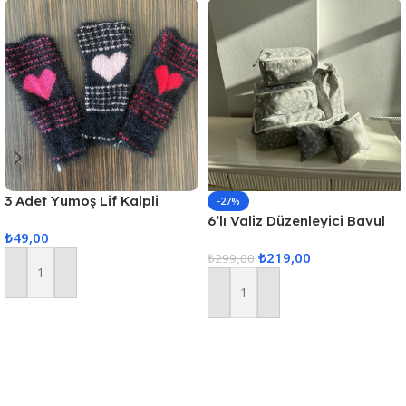
3 Adet Yumoş Lif Kalpli
-27%
Siyah
6’lı Valiz Düzenleyici Bavul
₺
49,00
Içi Organizer Set Seyahat
₺
219,00
Hurcu
₺
299,00
Sepete Ekle
Sepete Ekle