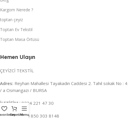
Kargom Nerede ?
toptan çeyiz
Toptan Ev Tekstil
Toptan Masa Örtüsü
Hemen Ulaşın
ÇEYİZCİ TEKSTİL
Adres:
Reyhan Mahallesi Tayakadın Caddesi 2. Tahıl sokak No : 4
/ a Osmangazi / BURSA
İLETİŞİM :
0224 221 47 30
avorilerim
Sepetim
Menu
WHATSAPP :
0 850 303 8148
Mail:
info@ceyizci.com