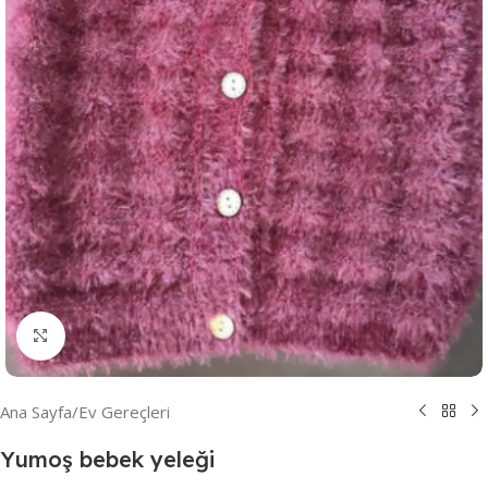
Resmi Büyüt
Ana Sayfa
/
Ev Gereçleri
Yumoş bebek yeleği