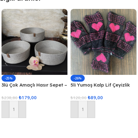
-25%
-26%
3lü Çok Amaçlı Hasır Sepet –
5li Yumoş Kalp Lif Çeyizlik
Gri
Kalp Lif Siyah Pembe Kalp
₺
179,00
₺
89,00
₺
238,80
₺
120,00
Sepete Ekle
Sepete Ekle