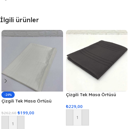
İlgili ürünler
Çizgili Tek Masa Örtüsü
-24%
Colber 160x220cm Füme
Çizgili Tek Masa Örtüsü
₺
229,00
Colber 160x220cm – Ekru
₺
199,00
₺
262,68
Sepete Ekle
Sepete Ekle