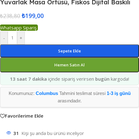
Yuvarlak Masa Örtüsü, Fiskos Dijital Baskılı
₺
199,00
₺
238,80
Whatsapp Sipariş
-
+
Sepete Ekle
Hemen Satın Al
13 saat 7 dakika
içinde sipariş verirsen
bugün
kargoda!
Konumunuz:
Columbus
Tahmini teslimat süresi
1-3 iş günü
arasındadır.
Favorilerime Ekle
31
Kişi şu anda bu ürünü inceliyor