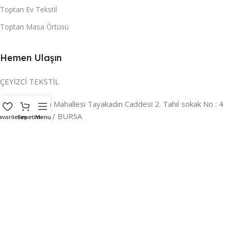
Toptan Ev Tekstil
Toptan Masa Örtüsü
Hemen Ulaşın
ÇEYİZCİ TEKSTİL
Adres:
Reyhan Mahallesi Tayakadın Caddesi 2. Tahıl sokak No : 4
/ a Osmangazi / BURSA
avorilerim
Sepetim
Menu
İLETİŞİM :
0224 221 47 30
WHATSAPP :
0 850 303 8148
Mail:
info@ceyizci.com
2023 Çeyizci. Her Hakkı Saklıdır.