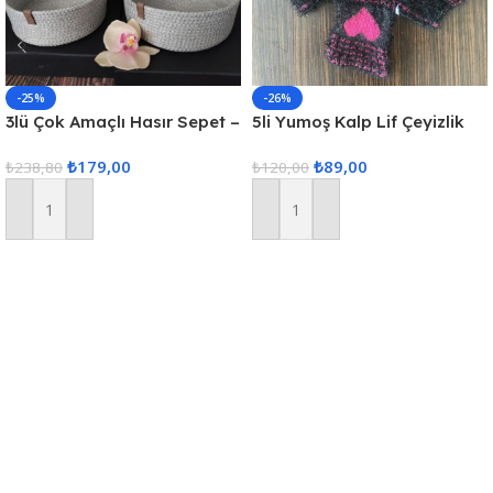
-25%
-26%
3lü Çok Amaçlı Hasır Sepet –
5li Yumoş Kalp Lif Çeyizlik
Gri
Kalp Lif Siyah Pembe Kalp
₺
179,00
₺
89,00
₺
238,80
₺
120,00
Sepete Ekle
Sepete Ekle