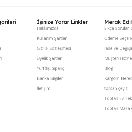
orileri
İşinize Yarar Linkler
Merak Edil
Hakkımızda
Sıkça Sorulan 
Kullanım Şartları
Ödeme Seçene
ı
Gizlilik Sözleşmesi
İade ve Değişi
ı
Üyelik Şartları
Müşteri Hizmet
Yurtdışı Sipariş
Blog
Banka Bilgileri
Kargom Nered
İletişim
toptan çeyiz
Toptan Ev Teks
Toptan Masa 