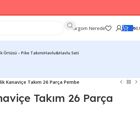
Kargom Nerede
₺
0,
k Örtüsü – Pike Takımı
Havlu&Havlu Seti
ilik Kanaviçe Takım 26 Parça Pembe
anaviçe Takım 26 Parça