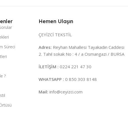
enler
Hemen Ulaşın
Sorular
ÇEYİZCİ TEKSTİL
kleri
m Süreci
Adres:
Reyhan Mahallesi Tayakadın Caddesi
2. Tahıl sokak No : 4 / a Osmangazi / BURSA
leri
İLETİŞİM :
0224 221 47 30
e ?
WHATSAPP :
0 850 303 8148
Mail:
info@ceyizci.com
til
Örtüsü