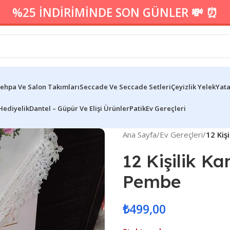
%25 İNDİRİMİNDE SON GÜNLER 💸 ⏰
ehpa Ve Salon Takımları
Seccade Ve Seccade Setleri
Çeyizlik Yelek
Yata
Hediyelik
Dantel – Güpür Ve Elişi Ürünler
Patik
Ev Gereçleri
Ana Sayfa
/
Ev Gereçleri
/
12 Kiş
12 Kişilik K
Pembe
₺
499,00