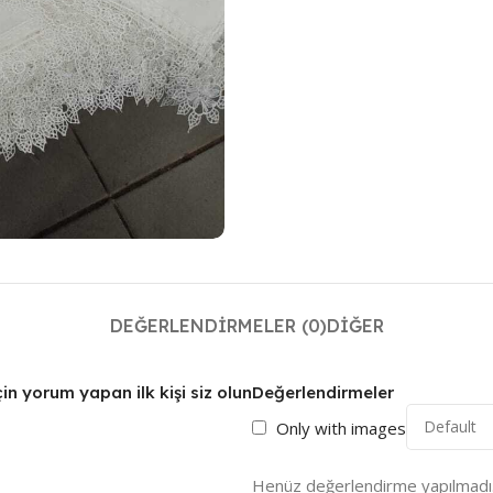
DEĞERLENDIRMELER (0)
DIĞER
n yorum yapan ilk kişi siz olun
Değerlendirmeler
Only with images
Henüz değerlendirme yapılmadı