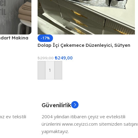
ndart Makina
-17%
Dolap İçi Çekemece Düzenleyici, Sütyen
Düzenleyici, İç Çamaşarı Düzenleyici, 3lü
₺
249,00
Çekmece İçi Düzenle
₺
299,00
Sepete Ekle
Güvenilirlik
z ev tekstili
2004 yılından itibaren çeyiz ve evtekstili
ürünlerini www.ceyizci.com sitemizden satışını
yapmaktayız.