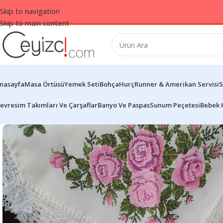
Skip to navigation
Skip to main content
nasayfa
Masa Örtüsü
Yemek Seti
Bohça
Hurç
Runner & Amerikan Servisi
S
evresim Takımları Ve Çarşaflar
Banyo Ve Paspas
Sunum Peçetesi
Bebek 