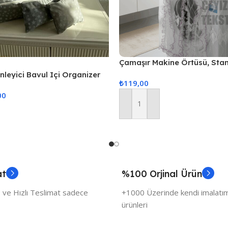
Çamaşır Makine Örtüsü, Sta
Örtüsü – Pembe
enleyici Bavul Içi Organizer
₺
119,00
Hurcu
00
Sepete Ekle
at
%100 Orjinal Ürün
 ve Hızlı Teslimat sadece
+1000 Üzerinde kendi imalatımı
ürünleri