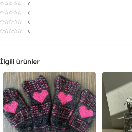
0
0
0
0
İlgili ürünler