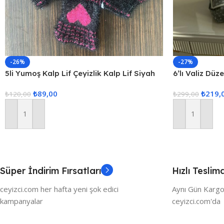
-26%
-27%
5li Yumoş Kalp Lif Çeyizlik Kalp Lif Siyah
6’lı Valiz Düz
Pembe Kalp
Set Seyahat 
₺
89,00
₺
219,
₺
120,00
₺
299,00
Sepete Ekle
Sepete Ekle
Süper İndirim Fırsatları
Hızlı Teslim
ceyizci.com her hafta yeni şok edici
Aynı Gün Kargo
kampanyalar
ceyizci.com'da