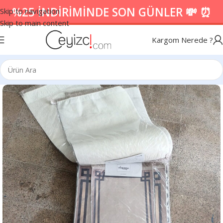
%25 İNDİRİMİNDE SON GÜNLER 💸 ⏰
Skip to navigation
Skip to main content
Kargom Nerede ?