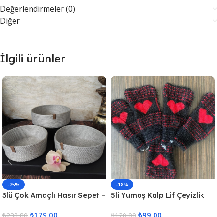
Değerlendirmeler (0)
Diğer
İlgili ürünler
-25%
-18%
3lü Çok Amaçlı Hasır Sepet –
5li Yumoş Kalp Lif Çeyizlik
Gri
Kalp Lif Siyah Kırmızı Kalp
₺
179,00
₺
99,00
₺
238,80
₺
120,00