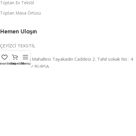
Toptan Ev Tekstil
Toptan Masa Örtüsü
Hemen Ulaşın
ÇEYİZCİ TEKSTİL
Adres:
Reyhan Mahallesi Tayakadın Caddesi 2. Tahıl sokak No : 4
avorilerim
Sepetim
Menu
/ a Osmangazi / BURSA
İLETİŞİM :
0224 221 47 30
WHATSAPP :
0 850 303 8148
Mail:
info@ceyizci.com
2023 Çeyizci. Her Hakkı Saklıdır.