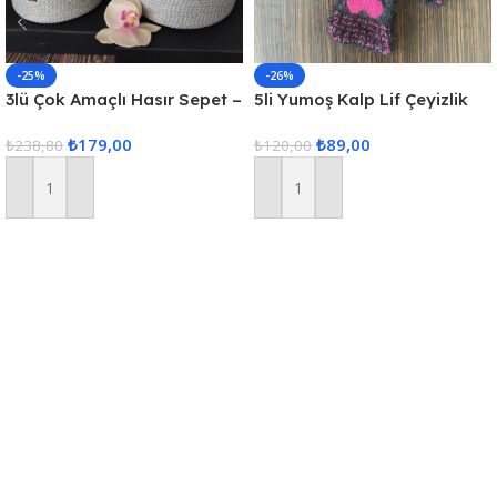
-25%
-26%
3lü Çok Amaçlı Hasır Sepet –
5li Yumoş Kalp Lif Çeyizlik
Gri
Kalp Lif Siyah Pembe Kalp
₺
179,00
₺
89,00
₺
238,80
₺
120,00
Sepete Ekle
Sepete Ekle