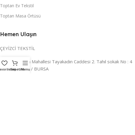
Toptan Ev Tekstil
Toptan Masa Örtüsü
Hemen Ulaşın
ÇEYİZCİ TEKSTİL
Adres:
Reyhan Mahallesi Tayakadın Caddesi 2. Tahıl sokak No : 4
/ a Osmangazi / BURSA
avorilerim
Sepetim
Menu
İLETİŞİM :
0224 221 47 30
WHATSAPP :
0 850 303 8148
Mail:
info@ceyizci.com
2023 Çeyizci. Her Hakkı Saklıdır.