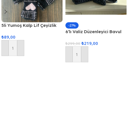
5li Yumoş Kalp Lif Çeyizlik
-27%
Kalp Lif Siyah Pudra Kalp
6’lı Valiz Düzenleyici Bavul
₺
89,00
Içi Organizer Set Seyahat
₺
219,00
Hurcu
₺
299,00
Sepete Ekle
Sepete Ekle