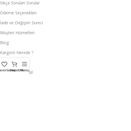
Sıkça Sorulan Sorular
Ödeme Seçenekleri
İade ve Değişim Süreci
Müşteri Hizmetleri
Blog
Kargom Nerede ?
toptan çeyiz
avorilerim
Sepetim
Menu
Toptan Ev Tekstil
Toptan Masa Örtüsü
Hemen Ulaşın
ÇEYİZCİ TEKSTİL
Adres:
Reyhan Mahallesi Tayakadın Caddesi 2. Tahıl sokak No : 4