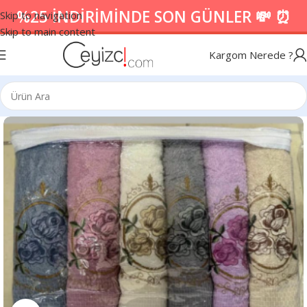
%25 İNDİRİMİNDE SON GÜNLER 💸 ⏰
Skip to navigation
Skip to main content
Kargom Nerede ?