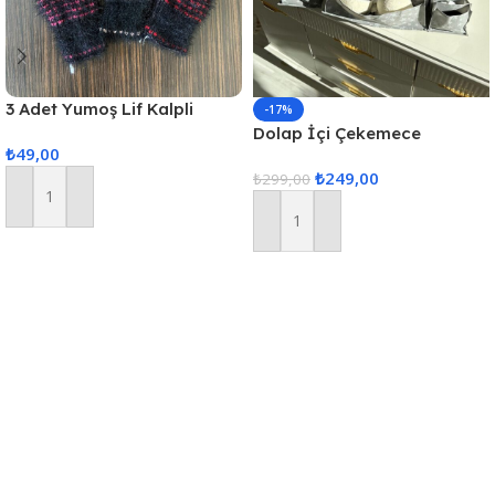
3 Adet Yumoş Lif Kalpli
-17%
Siyah
Dolap İçi Çekemece
₺
49,00
Düzenleyici, Sütyen
₺
249,00
Düzenleyici, İç Çamaşarı
₺
299,00
Düzenleyici, 3lü Çekmece İçi
Sepete Ekle
Düzenle
Sepete Ekle