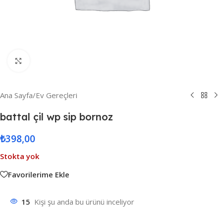
Resmi Büyüt
Ana Sayfa
/
Ev Gereçleri
battal çil wp sip bornoz
₺
398,00
Stokta yok
Favorilerime Ekle
15
Kişi şu anda bu ürünü inceliyor