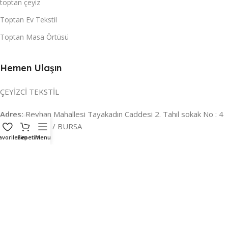
toptan çeyiz
Toptan Ev Tekstil
Toptan Masa Örtüsü
Hemen Ulaşın
ÇEYİZCİ TEKSTİL
Adres:
Reyhan Mahallesi Tayakadın Caddesi 2. Tahıl sokak No : 4
/ a Osmangazi / BURSA
avorilerim
Sepetim
Menu
İLETİŞİM :
0224 221 47 30
WHATSAPP :
0 850 303 8148
Mail:
info@ceyizci.com