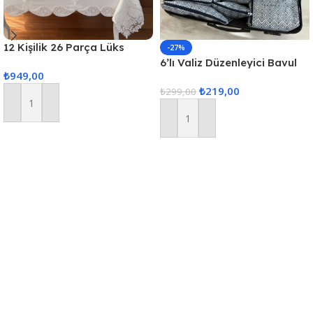
12 Kişilik 26 Parça Lüks
-27%
Gardenya Keten Kumaş
6’lı Valiz Düzenleyici Bavul
₺
949,00
Masa Örtüsü Seti
Içi Organizer Set Seyahat
₺
219,00
Hurcu
₺
299,00
Sepete Ekle
Sepete Ekle