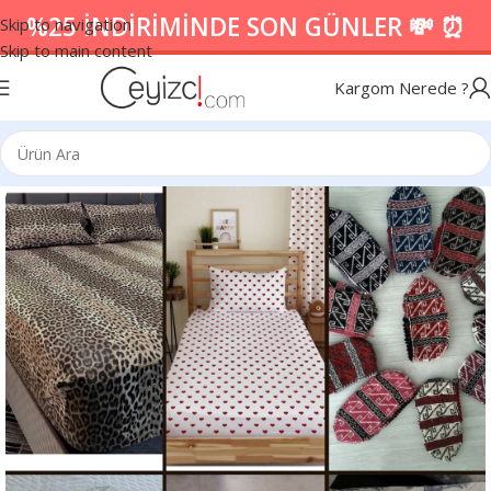
%25 İNDİRİMİNDE SON GÜNLER 💸 ⏰
Skip to navigation
Skip to main content
Kargom Nerede ?