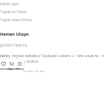
toptan çeyiz
Toptan Ev Tekstil
Toptan Masa Örtüsü
Hemen Ulaşın
ÇEYİZCİ TEKSTİL
Adres:
Reyhan Mahallesi Tayakadın Caddesi 2. Tahıl sokak No : 4
/ a Osmangazi / BURSA
avorilerim
Sepetim
Menu
İLETİŞİM :
0224 221 47 30
WHATSAPP :
0 850 303 8148
Mail:
info@ceyizci.com