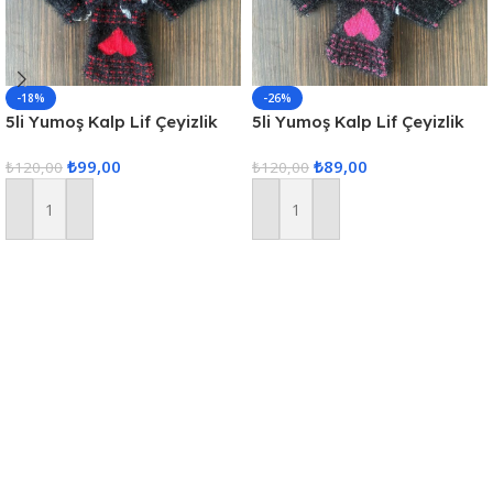
-18%
-26%
5li Yumoş Kalp Lif Çeyizlik
5li Yumoş Kalp Lif Çeyizlik
Kalp Lif Siyah Kırmızı Kalp
Kalp Lif Siyah Pembe Kalp
₺
99,00
₺
89,00
₺
120,00
₺
120,00
Sepete Ekle
Sepete Ekle