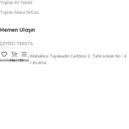
Toptan Ev Tekstil
Toptan Masa Örtüsü
Hemen Ulaşın
ÇEYİZCİ TEKSTİL
Adres:
Reyhan Mahallesi Tayakadın Caddesi 2. Tahıl sokak No : 4
avorilerim
Sepetim
Menu
/ a Osmangazi / BURSA
İLETİŞİM :
0224 221 47 30
WHATSAPP :
0 850 303 8148
Mail:
info@ceyizci.com
2023 Çeyizci. Her Hakkı Saklıdır.