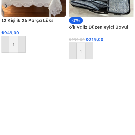
12 Kişilik 26 Parça Lüks
-27%
Gardenya Keten Kumaş
6’lı Valiz Düzenleyici Bavul
₺
949,00
Masa Örtüsü Seti
Içi Organizer Set Seyahat
₺
219,00
Hurcu
₺
299,00
Sepete Ekle
Sepete Ekle