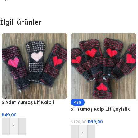
İlgili ürünler
3 Adet Yumoş Lif Kalpli
-18%
Siyah
5li Yumoş Kalp Lif Çeyizlik
₺
49,00
Kalp Lif Siyah Kırmızı Kalp
₺
99,00
₺
120,00
Sepete Ekle
Sepete Ekle