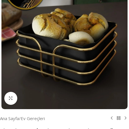
Resmi Büyüt
Ana Sayfa
/
Ev Gereçleri