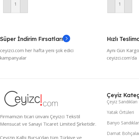
Sepete Ekle
Sepete Ekle
Süper İndirim Fırsatları
Hızlı Teslim
ceyizci.com her hafta yeni şok edici
Aynı Gün Kargo
kampanyalar
ceyizci.com'da
Çeyiz Kateg
Çeyiz Sandıkları
Yatak Örtüleri
Firmamızın ticari ünvanı Çeyizci Tekstil
Banyo Sandıklar
Mensucat ve Sanayi Ticaret Limited Şirketidir.
Damat Bohçalar
Çeyizin Kalbi Bursa’dan tüm Türkiye ve