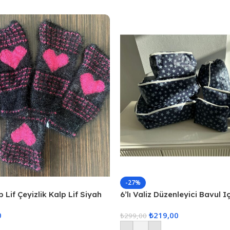
-27%
 Lif Çeyizlik Kalp Lif Siyah
6’lı Valiz Düzenleyici Bavul I
Set Seyahat Hurcu
0
₺
219,00
₺
299,00