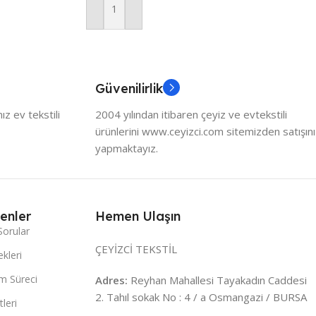
Sepete Ekle
Güvenilirlik
z ev tekstili
2004 yılından itibaren çeyiz ve evtekstili
ürünlerini www.ceyizci.com sitemizden satışını
yapmaktayız.
enler
Hemen Ulaşın
Sorular
ÇEYİZCİ TEKSTİL
kleri
m Süreci
Adres:
Reyhan Mahallesi Tayakadın Caddesi
2. Tahıl sokak No : 4 / a Osmangazi / BURSA
leri