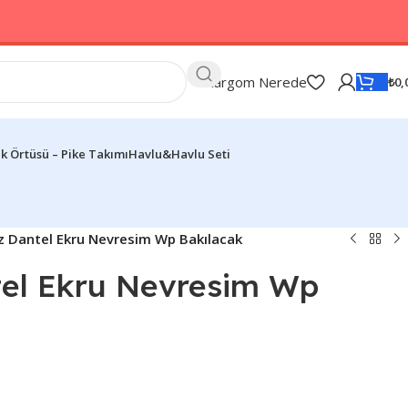
Kargom Nerede
₺
0,
k Örtüsü – Pike Takımı
Havlu&Havlu Seti
z Dantel Ekru Nevresim Wp Bakılacak
tel Ekru Nevresim Wp