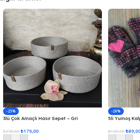
-25%
-26%
3lü Çok Amaçlı Hasır Sepet – Gri
5li Yumoş Kalp
Pembe Kalp
₺
179,00
₺
89,0
₺
238,80
₺
120,00