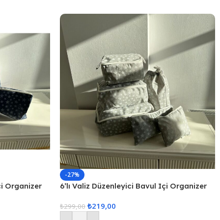
-27%
çi Organizer
6’lı Valiz Düzenleyici Bavul Içi Organizer
Set Seyahat Hurcu
₺
219,00
₺
299,00