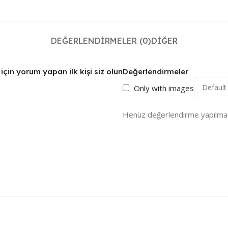
DEĞERLENDIRMELER (0)
DIĞER
çin yorum yapan ilk kişi siz olun
Değerlendirmeler
Only with images
Henüz değerlendirme yapılmad