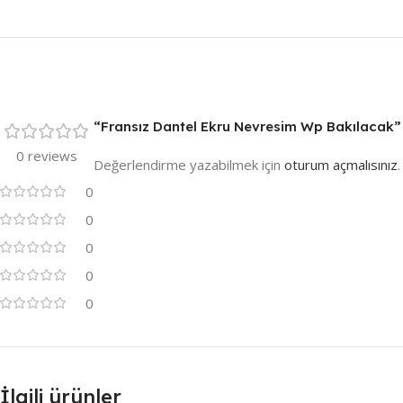
“Fransız Dantel Ekru Nevresim Wp Bakılacak” i
0 reviews
Değerlendirme yazabilmek için
oturum açmalısınız
.
0
0
0
0
0
İlgili ürünler