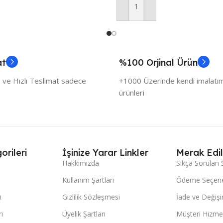
Sepete Ekle
at
%100 Orjinal Ürün
 ve Hızlı Teslimat sadece
+1000 Üzerinde kendi imalatımı
ürünleri
orileri
İşinize Yarar Linkler
Merak Edil
Hakkımızda
Sıkça Sorulan 
Kullanım Şartları
Ödeme Seçene
ı
Gizlilik Sözleşmesi
İade ve Değişi
ı
Üyelik Şartları
Müşteri Hizmet