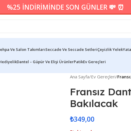
%25 İNDİRİMİNDE SON GÜNLER 💸 ⏰
ehpa Ve Salon Takımları
Seccade Ve Seccade Setleri
Çeyizlik Yelek
Yata
Hediyelik
Dantel – Güpür Ve Elişi Ürünler
Patik
Ev Gereçleri
Ana Sayfa
/
Ev Gereçleri
/
Fransı
Fransız Dan
Bakılacak
₺
349,00