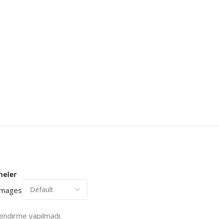
meler
 images
endirme yapılmadı.