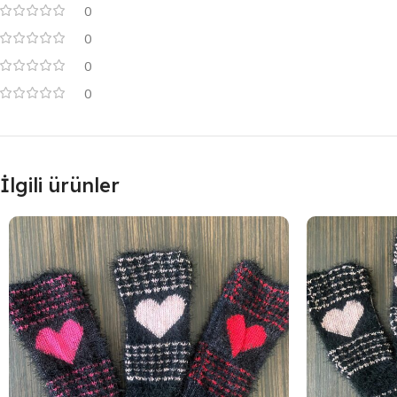
0
0
0
0
İlgili ürünler