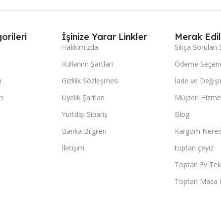
orileri
İşinize Yarar Linkler
Merak Edil
Hakkımızda
Sıkça Sorulan 
Kullanım Şartları
Ödeme Seçene
ı
Gizlilik Sözleşmesi
İade ve Değişi
ı
Üyelik Şartları
Müşteri Hizmet
Yurtdışı Sipariş
Blog
Banka Bilgileri
Kargom Nered
İletişim
toptan çeyiz
Toptan Ev Teks
Toptan Masa 