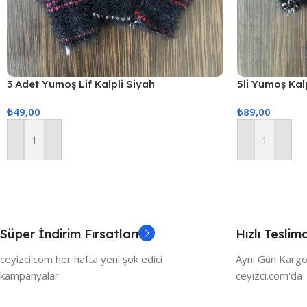
3 Adet Yumoş Lif Kalpli Siyah
5li Yumoş Kalp
Pudra Kalp
₺
49,00
₺
89,00
Sepete Ekle
Sepete Ekle
Süper İndirim Fırsatları
Hızlı Teslim
ceyizci.com her hafta yeni şok edici
Aynı Gün Kargo
kampanyalar
ceyizci.com'da