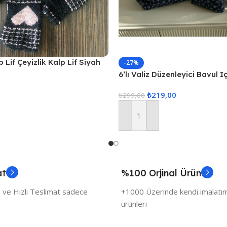
 Lif Çeyizlik Kalp Lif Siyah
-27%
6’lı Valiz Düzenleyici Bavul I
Set Seyahat Hurcu
₺
219,00
₺
299,00
Sepete Ekle
at
%100 Orjinal Ürün
 ve Hızlı Teslimat sadece
+1000 Üzerinde kendi imalatımı
ürünleri