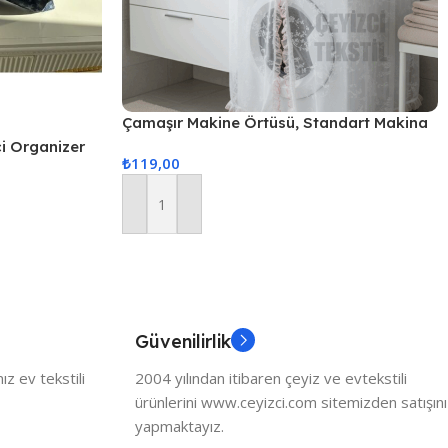
Çamaşır Makine Örtüsü, Standart Makina
Örtüsü
çi Organizer
₺
119,00
Sepete Ekle
Güvenilirlik
z ev tekstili
2004 yılından itibaren çeyiz ve evtekstili
ürünlerini www.ceyizci.com sitemizden satışını
yapmaktayız.