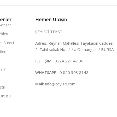
enler
Hemen Ulaşın
Sorular
ÇEYİZCİ TEKSTİL
kleri
m Süreci
Adres:
Reyhan Mahallesi Tayakadın Caddesi
2. Tahıl sokak No : 4 / a Osmangazi / BURSA
leri
İLETİŞİM :
0224 221 47 30
e ?
WHATSAPP :
0 850 303 8148
Mail:
info@ceyizci.com
til
Örtüsü