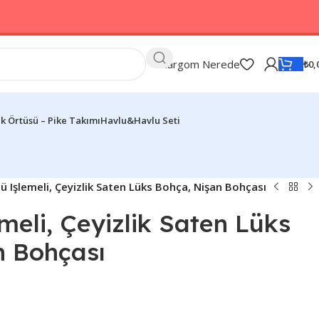
Kargom Nerede
₺
0,
k Örtüsü – Pike Takımı
Havlu&Havlu Seti
ü Işlemeli, Çeyizlik Saten Lüks Bohça, Nişan Bohçası
meli, Çeyizlik Saten Lüks
n Bohçası