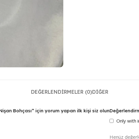
DEĞERLENDIRMELER (0)
DIĞER
Nişan Bohçası” için yorum yapan ilk kişi siz olun
Değerlendir
Only with
Henüz değerl