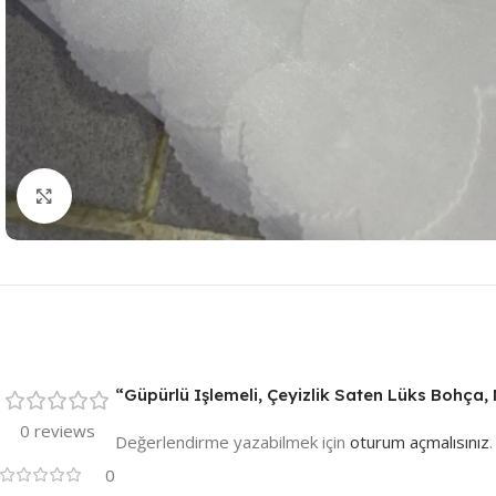
Resmi Büyüt
“Güpürlü Işlemeli, Çeyizlik Saten Lüks Bohça, 
0 reviews
Değerlendirme yazabilmek için
oturum açmalısınız
.
0