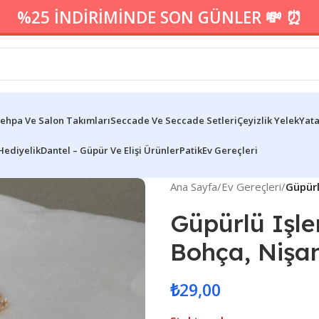
%25 İNDİRİMİNDE SON GÜNLER 💸 ⏰
ehpa Ve Salon Takımları
Seccade Ve Seccade Setleri
Çeyizlik Yelek
Yata
Hediyelik
Dantel – Güpür Ve Elişi Ürünler
Patik
Ev Gereçleri
Ana Sayfa
/
Ev Gereçleri
/
Güpürl
Güpürlü Işle
Bohça, Nişa
₺
29,00