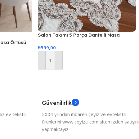
Salon Takımı 5 Parça Dantelli Masa
Örtüsü Runner Seti
 Masa Örtüsü
₺
599,00
Sepete Ekle
Güvenilirlik
z ev tekstili
2004 yılından itibaren çeyiz ve evtekstili
ürünlerini www.ceyizci.com sitemizden satışını
yapmaktayız.