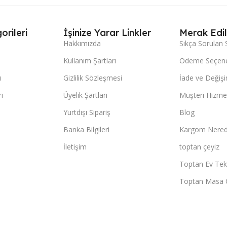
orileri
İşinize Yarar Linkler
Merak Edil
Hakkımızda
Sıkça Sorulan 
Kullanım Şartları
Ödeme Seçene
ı
Gizlilik Sözleşmesi
İade ve Değişi
ı
Üyelik Şartları
Müşteri Hizmet
Yurtdışı Sipariş
Blog
Banka Bilgileri
Kargom Nered
İletişim
toptan çeyiz
Toptan Ev Teks
Toptan Masa 