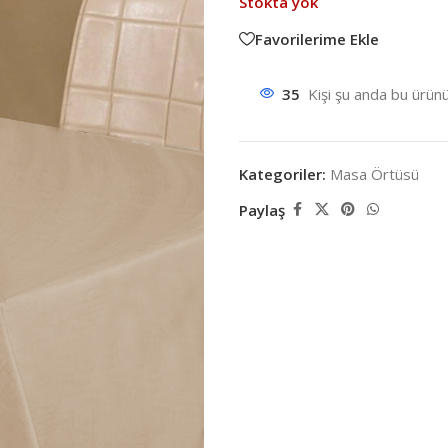
Stokta yok
Favorilerime Ekle
35
Kişi şu anda bu ürünü
Kategoriler:
Masa Örtüsü
Paylaş