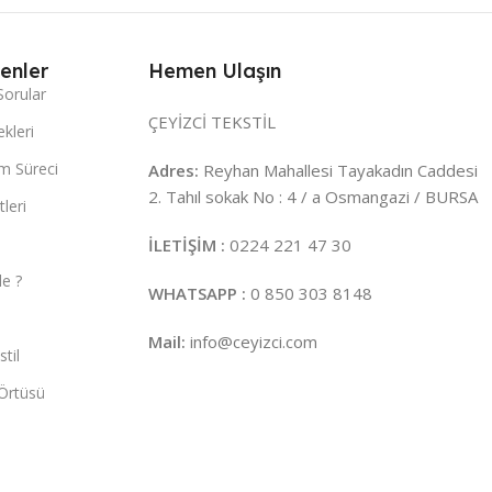
enler
Hemen Ulaşın
Sorular
ÇEYİZCİ TEKSTİL
kleri
m Süreci
Adres:
Reyhan Mahallesi Tayakadın Caddesi
2. Tahıl sokak No : 4 / a Osmangazi / BURSA
leri
İLETİŞİM :
0224 221 47 30
e ?
WHATSAPP :
0 850 303 8148
Mail:
info@ceyizci.com
til
Örtüsü