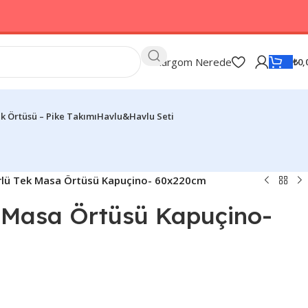
Kargom Nerede
₺
0,
k Örtüsü – Pike Takımı
Havlu&Havlu Seti
lü Tek Masa Örtüsü Kapuçino- 60x220cm
 Masa Örtüsü Kapuçino-