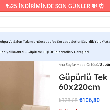
%25 İNDİRİMİNDE SON GÜNLER 💸 ⏰
ehpa Ve Salon Takımları
Seccade Ve Seccade Setleri
Çeyizlik Yelek
Yata
Hediyelik
Dantel – Güpür Ve Elişi Ürünler
Patik
Ev Gereçleri
Ana Sayfa
/
Masa Örtüsü
/
Güpür
Güpürlü Tek
60x220cm
₺
106,80
₺
328,68