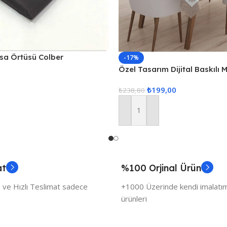
asa Örtüsü Colber
-17%
Füme
Özel Tasarım Dijital Baskılı
₺
199,00
₺
238,80
Sepete Ekle
at
%100 Orjinal Ürün
 ve Hızlı Teslimat sadece
+1000 Üzerinde kendi imalatımı
ürünleri