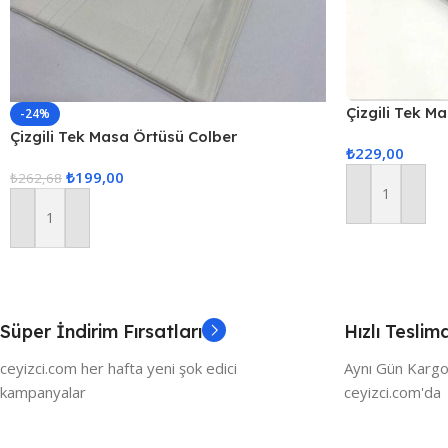
Çizgili Tek M
-24%
160x220cm 
Çizgili Tek Masa Örtüsü Colber
₺
229,00
160x220cm – Ekru
₺
199,00
₺
262,68
Sepete Ekle
Sepete Ekle
Süper İndirim Fırsatları
Hızlı Teslim
ceyizci.com her hafta yeni şok edici
Aynı Gün Kargo
kampanyalar
ceyizci.com'da