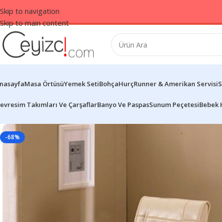
Skip to navigation
Skip to main content
nasayfa
Masa Örtüsü
Yemek Seti
Bohça
Hurç
Runner & Amerikan Servisi
S
evresim Takımları Ve Çarşaflar
Banyo Ve Paspas
Sunum Peçetesi
Bebek 
-68%