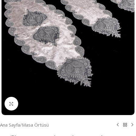
Resmi Büyüt
Ana Sayfa
/
Masa Örtüsü