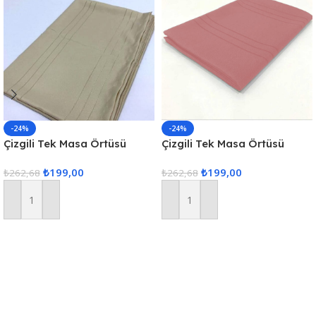
-24%
-24%
Çizgili Tek Masa Örtüsü
Çizgili Tek Masa Örtüsü
Colber 160x220cm Kahve
Colber 160x220cm Pudra
₺
199,00
₺
199,00
₺
262,68
₺
262,68
Sepete Ekle
Sepete Ekle