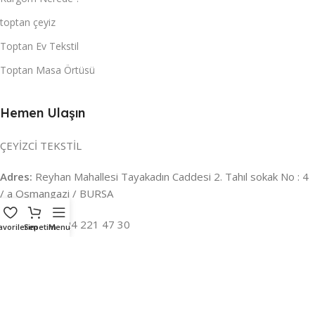
toptan çeyiz
Toptan Ev Tekstil
Toptan Masa Örtüsü
Hemen Ulaşın
ÇEYİZCİ TEKSTİL
Adres:
Reyhan Mahallesi Tayakadın Caddesi 2. Tahıl sokak No : 4
/ a Osmangazi / BURSA
İLETİŞİM :
0224 221 47 30
avorilerim
Sepetim
Menu
WHATSAPP :
0 850 303 8148
Mail:
info@ceyizci.com